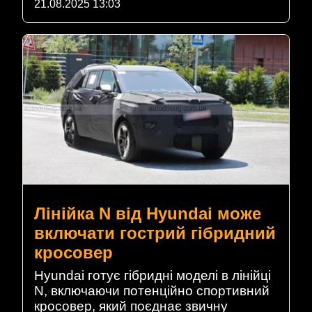
21.08.2025 13:03
Лінійка N від Hyundai може
включати гострий гібридний
кросовер
Hyundai готує гібридні моделі в лінійці
N, включаючи потенційно спортивний
кросовер, який поєднає звичну