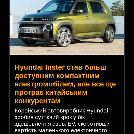
Hyundai Inster став більш
доступним компактним
електромобілем, але все ще
програє китайським
конкурентам
Корейський автовиробник Hyundai
зробив суттєвий крок у бік
здешевлення своїх EV, скоротивши
вартість маленького електричного