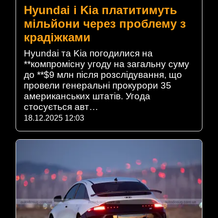
Hyundai і Kia платитимуть
мільйони через проблему з
крадіжками
Hyundai та Kia погодилися на
**компромісну угоду на загальну суму
до **$9 млн після розслідування, що
провели генеральні прокурори 35
американських штатів. Угода
стосується авт…
18.12.2025 12:03