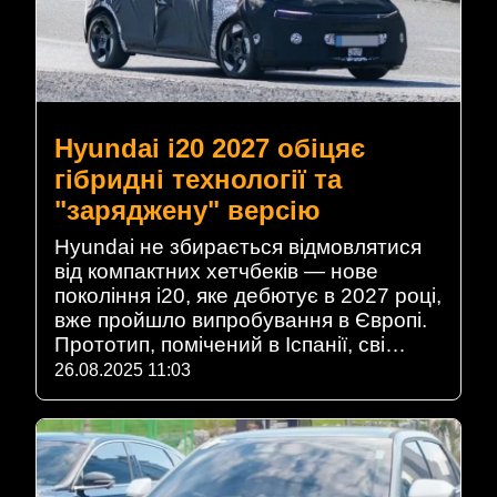
Hyundai i20 2027 обіцяє
гібридні технології та
"заряджену" версію
Hyundai не збирається відмовлятися
від компактних хетчбеків — нове
покоління i20, яке дебютує в 2027 році,
вже пройшло випробування в Європі.
Прототип, помічений в Іспанії, сві…
26.08.2025 11:03