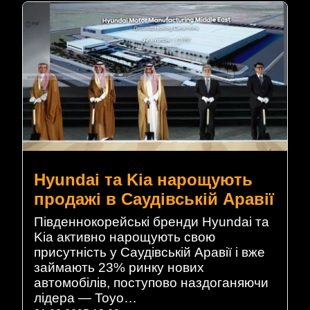
Hyundai та Kia нарощують
продажі в Саудівській Аравії
Південнокорейські бренди Hyundai та
Kia активно нарощують свою
присутність у Саудівській Аравії і вже
займають 23% ринку нових
автомобілів, поступово наздоганяючи
лідера — Toyo…