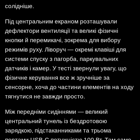
солідніше.
Під центральним екраном розташували
дефлектори вентиляції та великі фізичні
кнопки й перемикачі, зокрема для вибору
режимів руху. Ліворуч — окремі клавіші для
системи спуску з пагорба, паркувальних
датчиків і камер. У тесті звернули увагу, що
фізичне керування все ж зручніше за
сенсорне, хоча до частини елементів на ходу
тягнутися не завжди просто.
Між передніми сидіннями — великий
центральний тунель із бездротовою
зарядкою, підстаканниками та трьома
портами USB-C потужністю 100 Вт. Там само