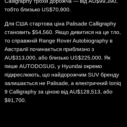
Calligraphy трохи дорожча — від AU$99,390,
тобто близько US$70,900.
Для США стартова ціна Palisade Calligraphy
становить $54,560. Якщо дивитися на це тло,
то справжній Range Rover Autobiography в
Австралії починається приблизно з
AU$313,000, або близько US$225,000. Як
пише AUTODOSUG, у Hyundai окремо
підкреслюють, що найдорожчим SUV бренду
залишається не Palisade, а електричний Ioniq
9 Calligraphy за ціною від AU$128,513, або
$91,700.