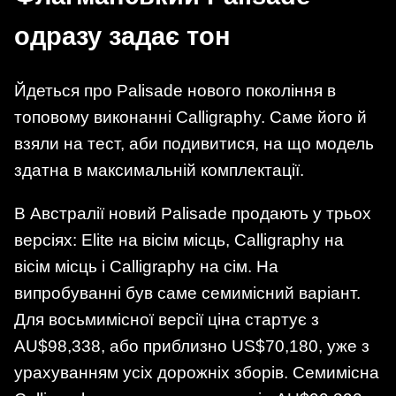
одразу задає тон
Йдеться про Palisade нового покоління в
топовому виконанні Calligraphy. Саме його й
взяли на тест, аби подивитися, на що модель
здатна в максимальній комплектації.
В Австралії новий Palisade продають у трьох
версіях: Elite на вісім місць, Calligraphy на
вісім місць і Calligraphy на сім. На
випробуванні був саме семимісний варіант.
Для восьмимісної версії ціна стартує з
AU$98,338, або приблизно US$70,180, уже з
урахуванням усіх дорожніх зборів. Семимісна