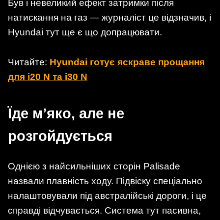
Був і невеликий ефект затримки після
натискання на газ — журналіст це відзначив, і
Hyundai тут ще є що допрацювати.
Читайте:
Hyundai готує яскраве прощання
для i20 N та i30 N
Їде м’яко, але не
розгойдується
Однією з найсильніших сторін Palisade
назвали плавність ходу. Підвіску спеціально
налаштовували під австралійські дороги, і це
справді відчувається. Система тут пасивна,