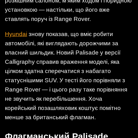
розкішним салоном, м’яким ходом і гібридною
установкою — настільки, що його вже
ставлять поруч із Range Rover.
Hyundai
знову показав, що вміє робити
автомобілі, які виглядають дорожчими за
власний шильдик. Новий Palisade у версії
Calligraphy справив враження моделі, яка
цілком здатна сперечатися з набагато
статуснішими SUV. У тесті його порівняли з
Range Rover — і цього разу таке порівняння
не звучить як перебільшення. Хоча
корейський позашляховик коштує помітно
менше за британський флагман.
Флагманський Palisade