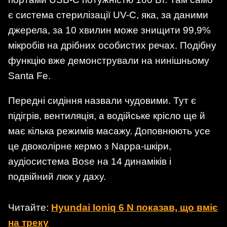
є система стерилізації UV-C, яка, за даними
джерела, за 10 хвилин може знищити 99,9%
мікробів на дрібних особистих речах. Подібну
функцію вже демонстрували на нинішньому
Santa Fe.
Передні сидіння назвали чудовими. Тут є
підігрів, вентиляція, а водійське крісло ще й
має кілька режимів масажу. Доповнюють усе
це двоколірне кермо з Nappa-шкіри,
аудіосистема Bose на 14 динаміків і
подвійний люк у даху.
Читайте:
Hyundai Ioniq 6 N показав, що вміє
на треку