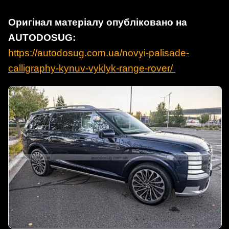
Оригінал матеріалу опубліковано на
AUTODOSUG:
https://autodosug.com.ua/novyi-palisade-
calligraphy-kynuv-vyklyk-range-rover/