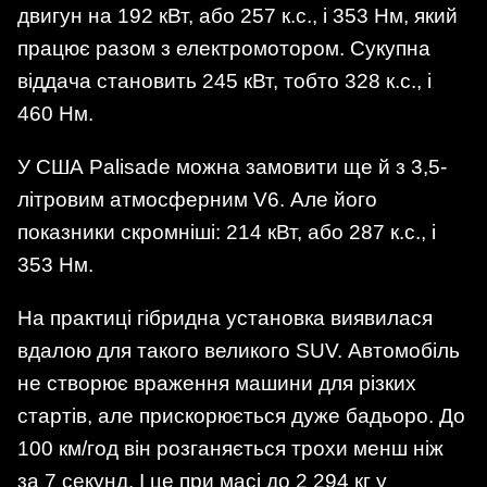
двигун на 192 кВт, або 257 к.с., і 353 Нм, який
працює разом з електромотором. Сукупна
віддача становить 245 кВт, тобто 328 к.с., і
460 Нм.
У США Palisade можна замовити ще й з 3,5-
літровим атмосферним V6. Але його
показники скромніші: 214 кВт, або 287 к.с., і
353 Нм.
На практиці гібридна установка виявилася
вдалою для такого великого SUV. Автомобіль
не створює враження машини для різких
стартів, але прискорюється дуже бадьоро. До
100 км/год він розганяється трохи менш ніж
за 7 секунд. І це при масі до 2 294 кг у