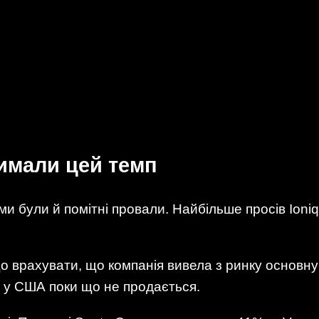
римали цей темп
и були й помітні провали. Найбільше просів Ioni
о врахувати, що компанія вивела з ринку основну 
 у США поки що не продається.