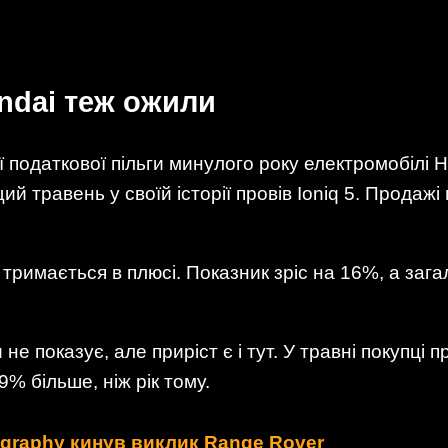
ndai теж ожили
 податкової пільги минулого року електромобілі 
й травень у своїй історії провів Ioniq 5. Продажі
 тримається в плюсі. Показник зріс на 16%, а зага
 не показує, але приріст є і тут. У травні покупці
% більше, ніж рік тому.
ligraphy кинув виклик Range Rover