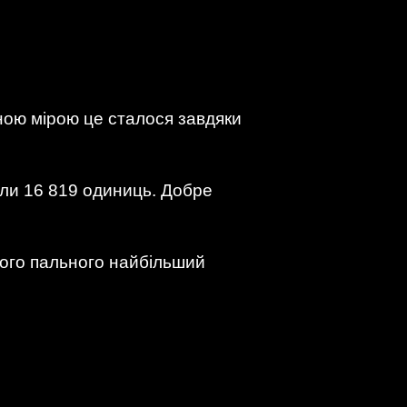
ною мірою це сталося завдяки
лали 16 819 одиниць. Добре
гого пального найбільший