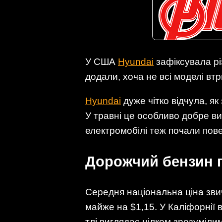
У США
Hyundai
зафіксувала рі
додали, хоча не всі моделі вт
Hyundai
дуже чітко відчула, як
У травні це особливо добре ви
електромобілі теж почали пове
Дорожчий бензин п
Середня національна ціна зви
майже на $1,15. У Каліфорнії 
тлі виглядає цілком зрозумілим