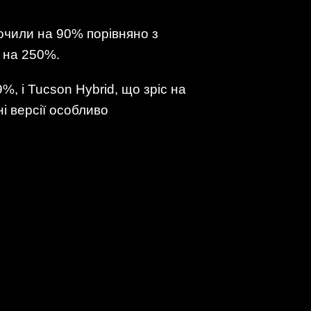
кочили на 90% порівняно з
 на 250%.
%, і Tucson Hybrid, що зріс на
 версії особливо