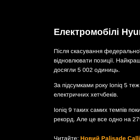
Електромобілі Hyu
Після скасування федеральної
відновлювати позиції. Найкращи
досягли 5 002 одиниць.
За підсумками року Ioniq 5 теж
електричних хетчбеків.
Ioniq 9 таких самих темпів поки
рекорд. Але це все одно на 279
Читайте:
Новий Palisade Cal