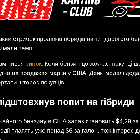
зкий стрибок продажів гібридів на тлі дорогого бе
римали темп.
 змінився
ринок
. Коли бензин дорожчає, покупці шв
дно на продажах марки у США. Деякі моделі додал
ртати інтерес покупців.
ідштовхнув попит на гібриди
чайного бензину в США зараз становить $4,29 за 
водії платять уже понад $6 за галон, тож інтерес 
.