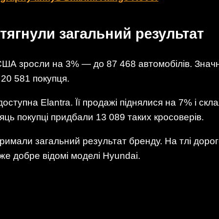
ідтягнули загальний результат
 США зросли на 3% — до 87 468 автомобілів. Знач
 20 581 покупця.
доступна Elantra. Її продажі піднялися на 7% і ск
сяць покупці придбали 13 089 таких кросоверів.
тримали загальний результат бренду. На тлі доро
же добре відомі моделі Hyundai.