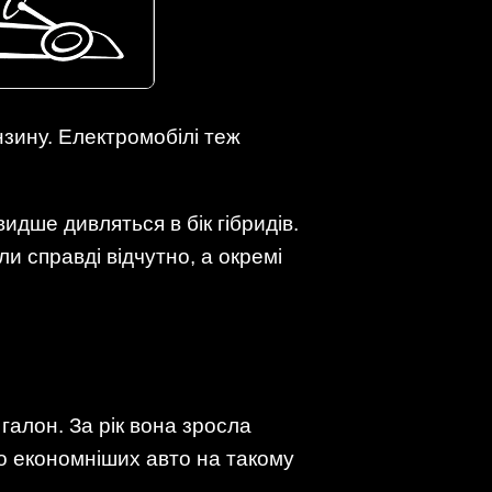
нзину. Електромобілі теж
идше дивляться в бік гібридів.
и справді відчутно, а окремі
галон. За рік вона зросла
до економніших авто на такому