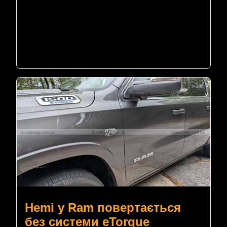
Hemi у Ram повертається
без системи eTorque