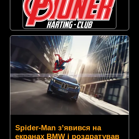
Spider-Man з’явився на
екранах BMW і роздратував