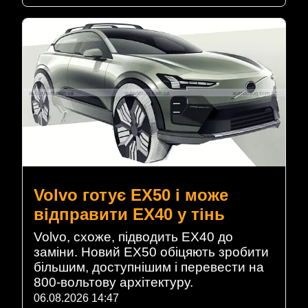
Volvo готує EX50 і може
відправити EX40 у тінь
Volvo, схоже, підводить EX40 до
заміни. Новий EX50 обіцяють зробити
більшим, доступнішим і перевести на
800-вольтову архітектуру.
06.08.2026 14:47