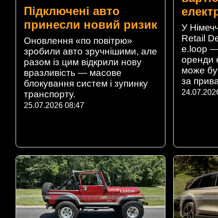
Підключені авто
елект
принесли новий ризик
У Німеч
Retail D
Оновлення «по повітрю»
e.loop 
зробили авто зручнішими, але
оренди 
разом із цим відкрили нову
може б
вразливість — масове
за прива
блокування систем і зупинку
24.07.202
транспорту.
25.07.2026 08:47