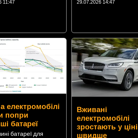
6 11:47
29.07.2026 14:47
на електромобілі
Вживані
и попри
електромобілі
ші батареї
зростають у ціні
ині батареї для
швидше