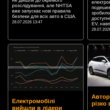
не дійшли до окремого
електро
розслідування, але NHTSA
подешев
вже запускає нові правила
зробило
безпеки для всіх авто в США.
доступн
28.07.2026 13:47
EV, навп
28.07.202
Автор
Електромобілі
різко
вийшли в лідери