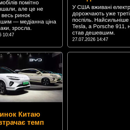
мобілів помітно
У США вживані електр
шали, але це не
дорожчають уже треті
 весь ринок
поспіль. Найсильніше
ішим — медіанна ціна
Tesla, а Porsche 911, 
аки, зросла.
став дешевшим.
6 10:47
27.07.2026 14:47
инок Китаю
 втрачає темп