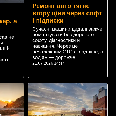
Ремонт авто тягне
вгору ціни через софт
i
і підписки
кар, а
Сучасні машини дедалі важче
ремонтувати без дорогого
icas не
софту, діагностики й
я,
навчання. Через це
ШІ й
незалежним СТО складніше, а
водіям — дорожче.
исті
21.07.2026 14:47