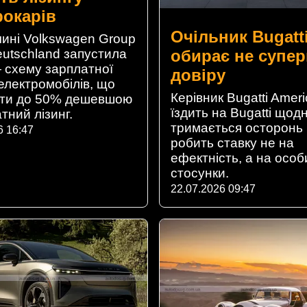
рокарів
Очільник Bugatt
чині Volkswagen Group
обирає не супер
eutschland запустила
— схему зарплатної
довіру
електромобілів, що
Керівник Bugatti Amer
ути до 50% дешевшою
їздить на Bugatti щодн
тний лізинг.
тримається осторонь 
6 16:47
робить ставку не на
ефектність, а на особ
стосунки.
22.07.2026 09:47