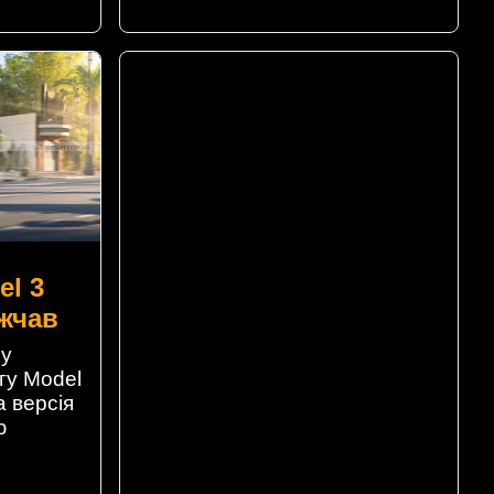
el 3
жчав
му
нгу Model
 версія
ю