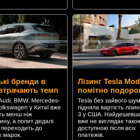
ькі бренди в
Лізинг Tesla Mod
 втрачають темп
помітно подоро
Audi, BMW, Mercedes-
Tesla без зайвого шу
olkswagen у Китаї вже
підняла вартість лізи
ь менш ніж
3 у США. Найдешевша
ину, а попит дедалі
вже не виглядає тако
переходить до
доступною після всіх
х марок.
платежів.