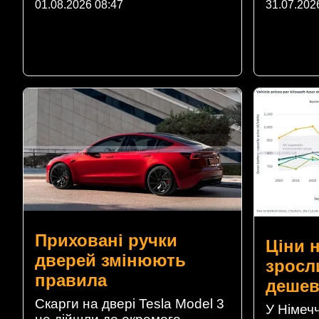
01.08.2026 08:47
31.07.202
Приховані ручки
Ціни 
дверей змінюють
зросл
правила
дешев
Скарги на двері Tesla Model 3
У Німечч