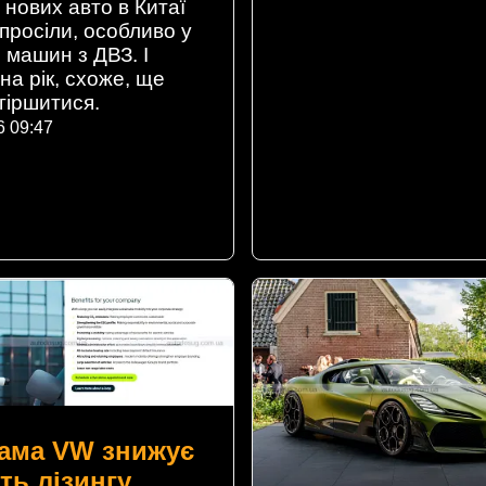
 нових авто в Китаї
просіли, особливо у
 машин з ДВЗ. І
на рік, схоже, ще
гіршитися.
6 09:47
ама VW знижує
ть лізингу