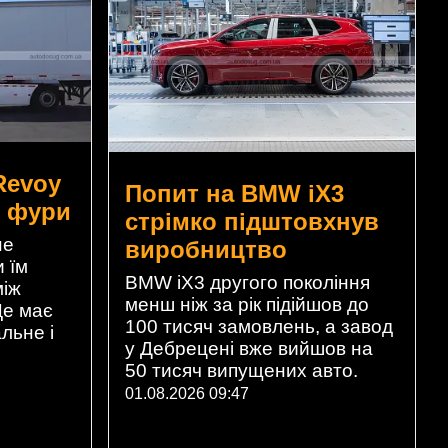
Revoy
Попит на BMW iX3
і фури
стрімко підштовхнув
не
виробництво
и їм
BMW iX3 другого покоління
між
менш ніж за рік підійшов до
Це має
100 тисяч замовлень, а завод
льне і
у Дебрецені вже вийшов на
50 тисяч випущених авто.
01.08.2026 09:47