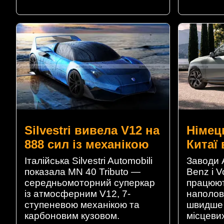
Silvestri вивела V12 на
Німец
888 сил із механікою
Китаї
Італійська Silvestri Automobili
Заводи 
показала MN 40 Tributo —
Benz і V
середньомоторний суперкар
працюют
із атмосферним V12, 7-
наполов
ступеневою механікою та
швидше 
карбоновим кузовом.
місцеви