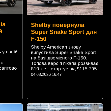
ia
Shelby повернула
й
Super Snake Sport для
F-150
Shelby American знову
 у своїй
випустила Super Snake Sport
на базі двомісного F-150.
го
Топова версія пікапа розвиває
 раптово
810 к.с. і стартує від $115 795.
04.08.2026 16:47