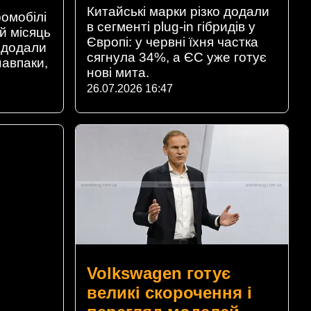
Китайські марки різко додали
омобілі
в сегменті plug-in гібридів у
й місяць
Європі: у червні їхня частка
 додали
сягнула 34%, а ЄС уже готує
навпаки,
нові мита.
26.07.2026 16:47
Volkswagen готує
великі скорочення і