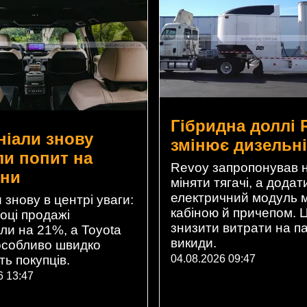
Гібридна доллі 
ніали знову
змінює дизельн
ли попит на
Revoy запропонував 
ени
міняти тягачі, а додат
електричний модуль 
 знову в центрі уваги:
кабіною й причепом. 
оці продажі
знизити витрати на па
ли на 21%, а Toyota
викиди.
особливо швидко
04.08.2026 09:47
ь покупців.
6 13:47