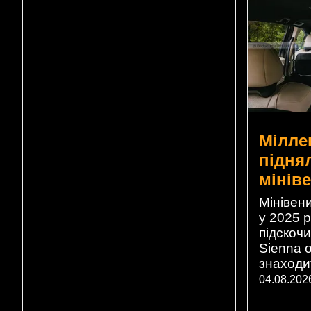
Мілле
підня
мінів
Мінівени
у 2025 р
підскочи
Sienna 
знаходит
04.08.202