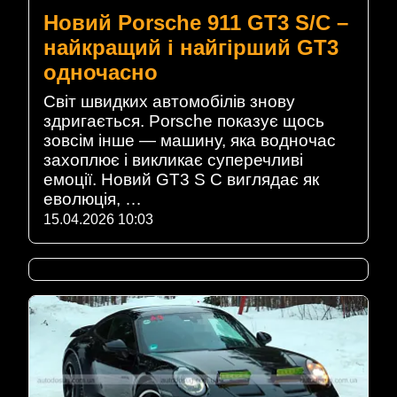
Новий Porsche 911 GT3 S/C –
найкращий і найгірший GT3
одночасно
Світ швидких автомобілів знову
здригається. Porsche показує щось
зовсім інше — машину, яка водночас
захоплює і викликає суперечливі
емоції. Новий GT3 S C виглядає як
еволюція, …
15.04.2026 10:03