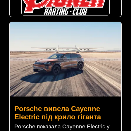
Porsche вивела Cayenne
Electric під крило гіганта
Porsche показала Cayenne Electric у