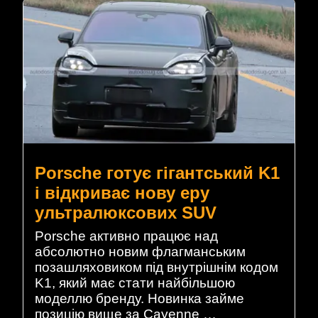
Porsche готує гігантський K1
і відкриває нову еру
ультралюксових SUV
Porsche активно працює над
абсолютно новим флагманським
позашляховиком під внутрішнім кодом
K1, який має стати найбільшою
моделлю бренду. Новинка займе
позицію вище за Cayenne …