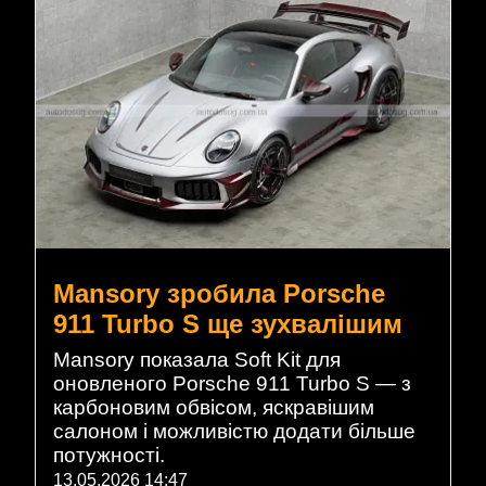
Mansory зробила Porsche
911 Turbo S ще зухвалішим
Mansory показала Soft Kit для
оновленого Porsche 911 Turbo S — з
карбоновим обвісом, яскравішим
салоном і можливістю додати більше
потужності.
13.05.2026 14:47