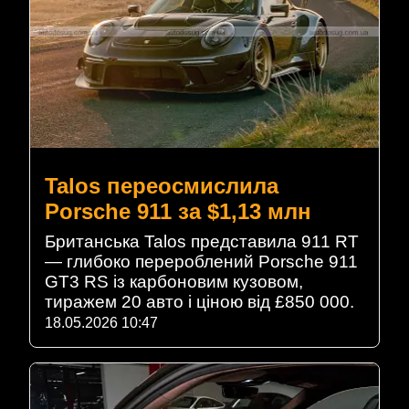
Talos переосмислила
Porsche 911 за $1,13 млн
Британська Talos представила 911 RT
— глибоко перероблений Porsche 911
GT3 RS із карбоновим кузовом,
тиражем 20 авто і ціною від £850 000.
18.05.2026 10:47