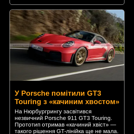
У Porsche помітили GT3
Touring з «качиним хвостом»
На Нюрбургрингу засвітився
незвичний Porsche 911 GT3 Touring.
Прототип отримав «качиний хвіст» —
такого рішення GT-лінійка ще не мала.