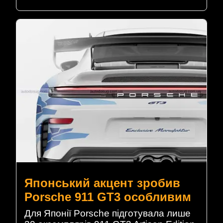
Японський акцент зробив
Porsche 911 GT3 особливим
Для Японії Porsche підготувала лише