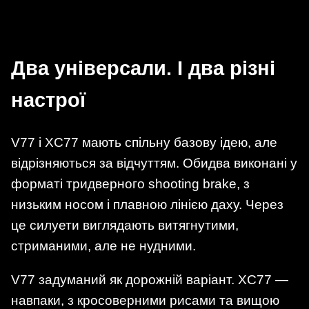
Два універсали. І два різні
настрої
V77 і XC77 мають спільну базову ідею, але
відрізняються за відчуттям. Обидва виконані у
форматі тридверного shooting brake, з
низьким носом і плавною лінією даху. Через
це силуети виглядають витягнутими,
стриманими, але не нудними.
V77 задуманий як дорожній варіант. XC77 —
навпаки, з кросоверними рисами та вищою