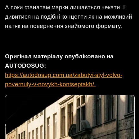
А поки фанатам марки лишається чекати. І
дивитися на подібні концепти як на можливий
натяк на повернення знайомого формату.
Оригінал матеріалу опубліковано на
AUTODOSUG:
https://autodosug.com.ua/zabutyi-styl-volvo-
povernuly-v-novykh-kontseptakh/