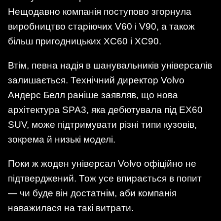
Нещодавно компанія поступово згорнула
виробництво старіючих V60 і V90, а також
більш пригодницьких XC60 і XC90.
Втім, певна надія в шанувальників універсалів
залишається. Технічний директор Volvo
Андерс Белл раніше заявляв, що нова
архітектура SPA3, яка дебютувала під EX60
SUV, може підтримувати різні типи кузовів,
зокрема й низькі моделі.
Поки ж жоден універсал Volvo офіційно не
підтверджений. Тож усе впирається в попит
— чи буде він достатнім, аби компанія
наважилася на такі витрати.