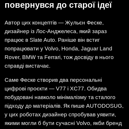
повернувся до старої ідеї
Автор цих концептів — Жульєн Феске,
дизайнер із Лос-Анджелеса, який зараз
працює в Slate Auto. Раніше він встиг
попрацювати у Volvo, Honda, Jaguar Land
Rover, BMW та Ferrari, тож досвіду в нього
справді вистачає.
Саме Феске створив два персональні
цифрові проєкти — V77 і XC77. Обидва
побудовані навколо мінімалізму та сталого
підходу до матеріалів. Як пише AUTODOSUG,
у цих роботах дизайнер спробував уявити,
якими могли б бути сучасні Volvo, якби бренд