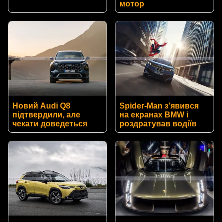
мотор
Новий Audi Q8
Spider-Man з’явився
підтвердили, але
на екранах BMW і
чекати доведеться
роздратував водіїв