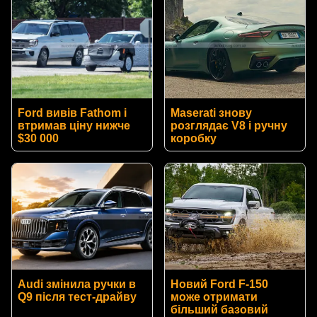
Ford вивів Fathom і
Maserati знову
втримав ціну нижче
розглядає V8 і ручну
$30 000
коробку
Audi змінила ручки в
Новий Ford F-150
Q9 після тест-драйву
може отримати
більший базовий