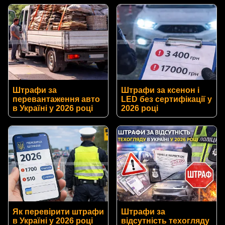
Штрафи за
Штрафи за ксенон і
перевантаження авто
LED без сертифікації у
в Україні у 2026 році
2026 році
Як перевірити штрафи
Штрафи за
в Україні у 2026 році
відсутність техогляду