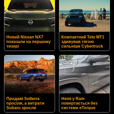
Новий Nissan NX7
Компактний Telo MT1
показали на першому
здивував тягою
тизері
сильніше Cybertruck
Продажі Solterra
Hemi у Ram
просіли, а витрати
повертається без
Subaru зросли
системи eTorque