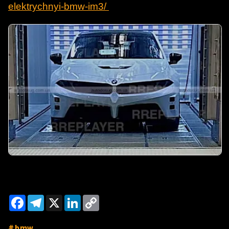
elektrychnyi-bmw-im3/
Facebook
Telegram
X
LinkedIn
Copy
Link
bmw