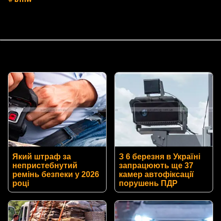
Який штраф за
З 6 березня в Україні
непристебнутий
запрацюють ще 37
ремінь безпеки у 2026
камер автофіксації
році
порушень ПДР