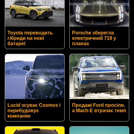
Toyota переводить
Porsche зберегла
гібриди на нові
електричний 718 у
батареї
планах
Lucid зсуває Cosmos і
Продажі Ford просіли,
перебудовує
а Mach-E втрачає темп
компанію