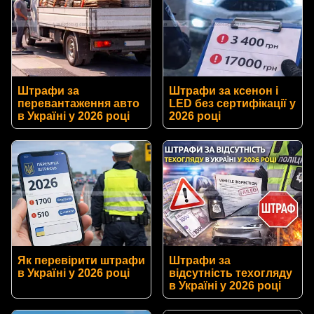
Штрафи за
Штрафи за ксенон і
перевантаження авто
LED без сертифікації у
в Україні у 2026 році
2026 році
Як перевірити штрафи
Штрафи за
в Україні у 2026 році
відсутність техогляду
в Україні у 2026 році