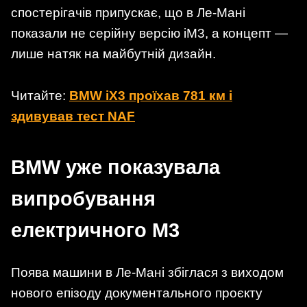
спостерігачів припускає, що в Ле-Мані
показали не серійну версію iM3, а концепт —
лише натяк на майбутній дизайн.
Читайте:
BMW iX3 проїхав 781 км і
здивував тест NAF
BMW уже показувала
випробування
електричного M3
Поява машини в Ле-Мані збіглася з виходом
нового епізоду документального проєкту