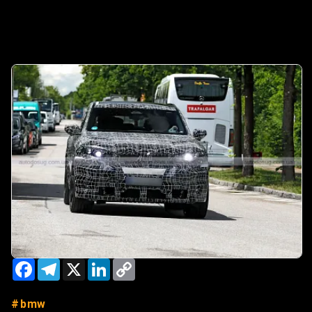
Facebook
Telegram
X
LinkedIn
Copy
Link
bmw