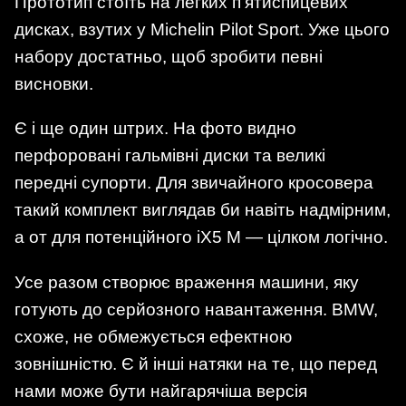
Прототип стоїть на легких п’ятиспицевих
дисках, взутих у Michelin Pilot Sport. Уже цього
набору достатньо, щоб зробити певні
висновки.
Є і ще один штрих. На фото видно
перфоровані гальмівні диски та великі
передні супорти. Для звичайного кросовера
такий комплект виглядав би навіть надмірним,
а от для потенційного iX5 M — цілком логічно.
Усе разом створює враження машини, яку
готують до серйозного навантаження. BMW,
схоже, не обмежується ефектною
зовнішністю. Є й інші натяки на те, що перед
нами може бути найгарячіша версія