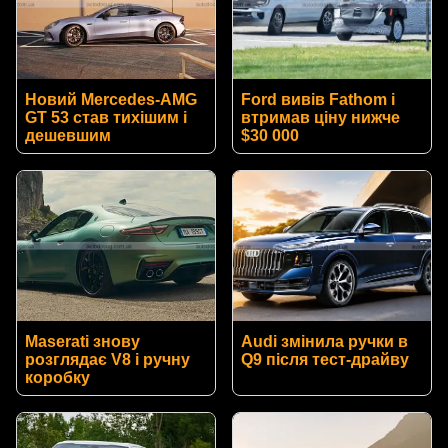
Новий Mercedes-AMG
Ford вивів Fathom і
GT 53 став тихішим і
втримав ціну нижче
дешевшим
$30 000
Maserati знову
Audi змінила ручки в
розглядає V8 і ручну
Q9 після тест-драйву
коробку