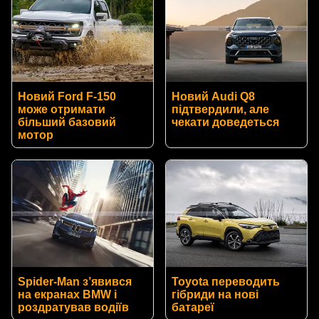
Новий Ford F-150
Новий Audi Q8
може отримати
підтвердили, але
більший базовий
чекати доведеться
мотор
Spider-Man з’явився
Toyota переводить
на екранах BMW і
гібриди на нові
роздратував водіїв
батареї