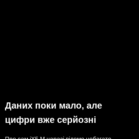
Даних поки мало, але
цифри вже серйозні
Про сам iX5 M наразі відомо небагато.