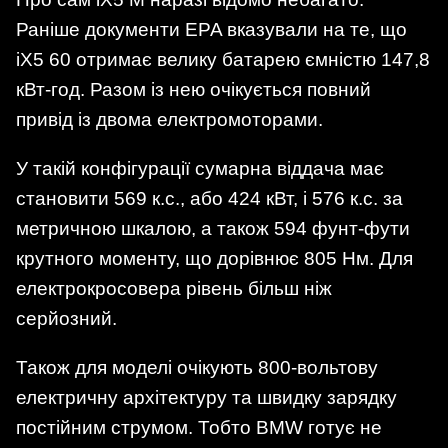
Раніше документи EPA вказували на те, що
iX5 60 отримає велику батарею ємністю 147,8
кВт-год. Разом із нею очікується повний
привід із двома електромоторами.
У такій конфігурації сумарна віддача має
становити 569 к.с., або 424 кВт, і 576 к.с. за
метричною шкалою, а також 594 фунт-фути
крутного моменту, що дорівнює 805 Нм. Для
електрокросовера рівень більш ніж
серйозний.
Також для моделі очікують 800-вольтову
електричну архітектуру та швидку зарядку
постійним струмом. Тобто BMW готує не