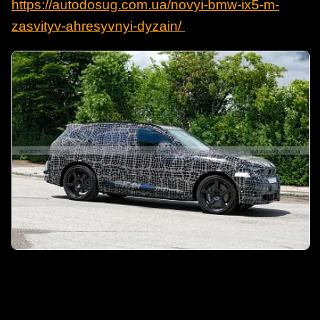
https://autodosug.com.ua/novyi-bmw-ix5-m-
zasvityv-ahresyvnyi-dyzain/