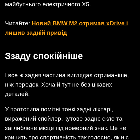
майбутнього електричного X5.
Читайте:
Новий BMW M2 отримав xDrive і
лишив задній привід
Ззаду спокійніше
І все ж задня частина виглядає стриманіше,
ніж передок. Хоча й тут не без цікавих
деталей.
У прототипа помітні тонкі задні ліхтарі,
виражений спойлер, кутове заднє скло та
заглиблене місце під номерний знак. Це не
кричить про спортивність так голосно, як ніс