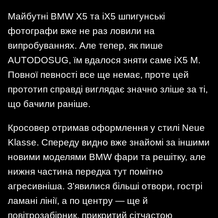
Майбутні BMW X5 та iX5 шпигунські
фотографи вже не раз ловили на
випробуваннях. Але тепер, як пише
AUTODOSUG, їм вдалося зняти саме iX5 M.
Повної певності все ще немає, проте цей
прототип справді виглядає значно зліше за ті,
що бачили раніше.
Кросовер отримав оформлення у стилі Neue
Klasse. Спереду видно вже знайомі за іншими
новими моделями BMW фари та решітку, але
нижня частина передка тут помітно
агресивніша. З’явилися більші отвори, гострі
ламані лінії, а по центру — ще й
повітрозабірник, прикритий сітчастою