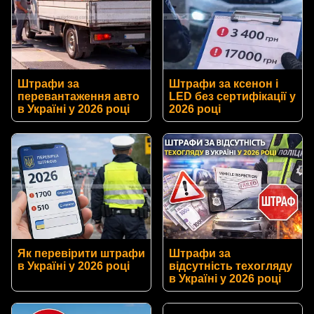
Штрафи за
Штрафи за ксенон і
перевантаження авто
LED без сертифікації у
в Україні у 2026 році
2026 році
Як перевірити штрафи
Штрафи за
в Україні у 2026 році
відсутність техогляду
в Україні у 2026 році