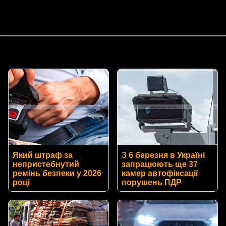
Який штраф за
З 6 березня в Україні
непристебнутий
запрацюють ще 37
ремінь безпеки у 2026
камер автофіксації
році
порушень ПДР