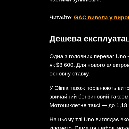
Читайте:
GAC вивела у виро
Дешева експлуатац
Одна з головних переваг Uno 
як $8 600. Для нового електро
основну ставку.
У Olinia також порівнюють вит
звичайний бензиновий таксомот
Мотоциклетне таксі — до 1,18 п
На цьому тлі Uno виглядає еко
кілометр. Саме ця цифра може