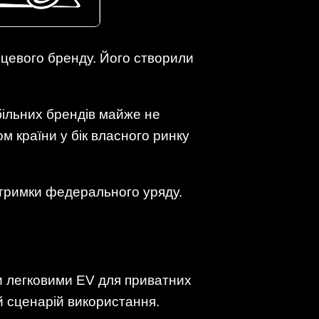
сцевого бренду. Його створили
більних брендів майже не
м країни у бік власного ринку
дтримки федерального уряду.
и легковими EV для приватних
й сценарій використання.