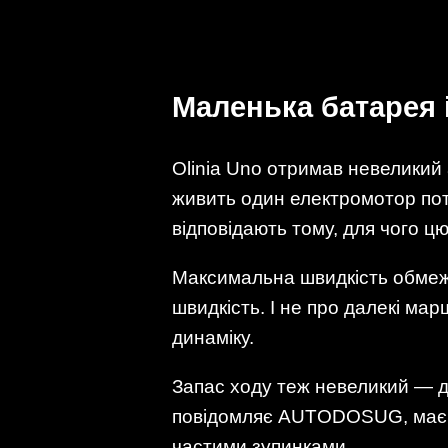
Маленька батарея 
Olinia Uno отримав невеликий 
живить один електромотор поту
відповідають тому, для чого 
Максимальна швидкість обмеже
швидкість. І не про далекі ма
динаміку.
Запас ходу теж невеликий — до
повідомляє AUTODOSUG, має в
частими зупинками.