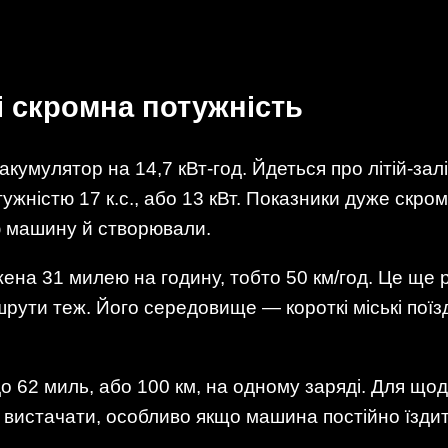
і скромна потужність
акумулятор на 14,7 кВт-год. Йдеться про літій-за
жністю 17 к.с., або 13 кВт. Показники дуже скром
цю машину й створювали.
на 31 милею на годину, тобто 50 км/год. Це ще р
ршрути теж. Його середовище — короткі міські поїз
 62 миль, або 100 км, на одному заряді. Для щоде
истачати, особливо якщо машина постійно їзди