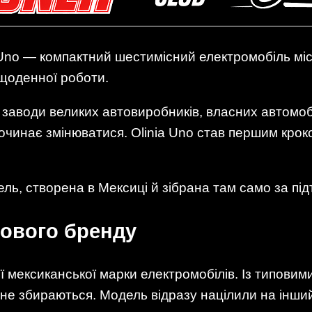
 Uno — компактний шестимісний електромобіль мі
 щоденної роботи.
 заводи великих автовиробників, власних автомо
починає змінюватися. Olinia Uno став першим кроко
ль, створена в Мексиці й зібрана там само за пі
нового бренду
мексиканської марки електромобілів. Із типовим
я не збираються. Модель відразу націлили на інши