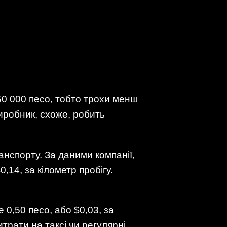
50 000 песо, тобто трохи менш
виробник, схоже, робить
анспорту. За даними компанії,
14, за кілометр пробігу.
0,50 песо, або $0,03, за
трати на таксі чи регулярні