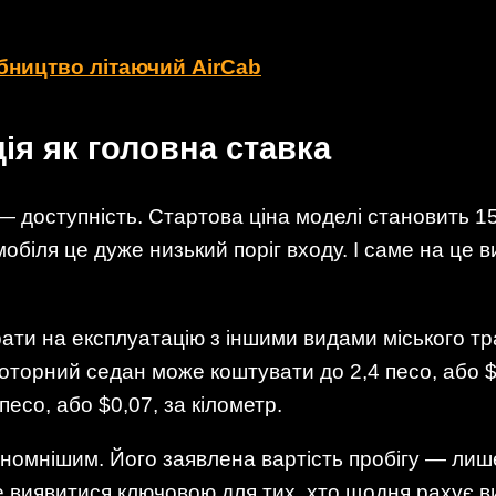
бництво літаючий AirCab
ія як головна ставка
— доступність. Стартова ціна моделі становить 1
мобіля це дуже низький поріг входу. І саме на це 
рати на експлуатацію з іншими видами міського тр
орний седан може коштувати до 2,4 песо, або $0,
есо, або $0,07, за кілометр.
номнішим. Його заявлена вартість пробігу — лише 
 виявитися ключовою для тих, хто щодня рахує ви