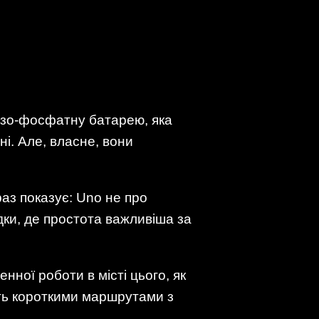
лізо-фосфатну батарею, яка
ні. Але, власне, вони
аз показує: Uno не про
дки, де простота важливіша за
нної роботи в місті цього, як
ть короткими маршрутами з