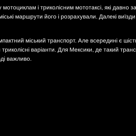
 мотоциклам і триколісним мототаксі, які давно з
 міські маршрути його і розрахували. Далекі виїзд
мпактний міський транспорт. Але всередині є шість
 триколісні варіанти. Для Мексики, де такий тран
ді важливо.