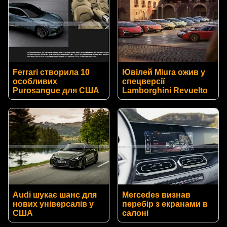
Ferrari створила 10
Ювілей Miura ожив у
особливих
спецверсії
Purosangue для США
Lamborghini Revuelto
Audi шукає шанс для
Mercedes визнав
нових універсалів у
перебір з екранами в
США
салоні