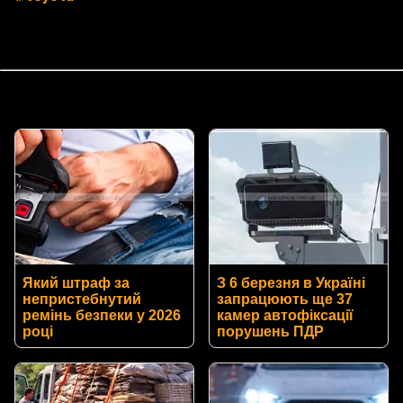
Який штраф за
З 6 березня в Україні
непристебнутий
запрацюють ще 37
ремінь безпеки у 2026
камер автофіксації
році
порушень ПДР