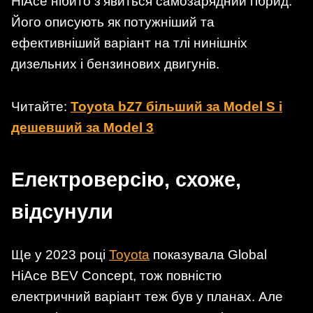
HiAce нібито з’явиться самозарядний гібрид.
Його описують як потужніший та
ефективніший варіант на тлі нинішніх
дизельних і бензинових двигунів.
Читайте:
Toyota bZ7 більший за Model S і
дешевший за Model 3
Електроверсію, схоже,
відсунули
Ще у 2023 році
Toyota
показувала Global
HiAce BEV Concept, тож повністю
електричний варіант теж був у планах. Але