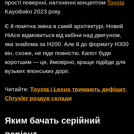
прості поверхні, натхненні концептом
Toyota
Kayoibako 2023 року.
Є й помітна зміна в самій архітектурі. Новий
HiAce відмовиться від кабіни над двигуном,
яка знайома за H200. Але й до формату H300
він, схоже, не піде повністю. Капот буде
коротшим — це, ймовірно, краще підійде для
вузьких японських доріг.
Читайте:
Toyota і Lexus тримають дефіцит,
Chrysler роздув склади
Яким бачать серійний