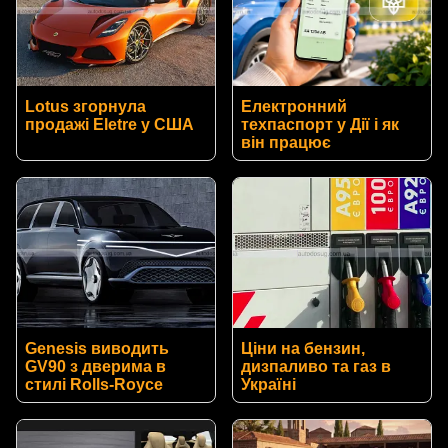
Lotus згорнула
Електронний
продажі Eletre у США
техпаспорт у Дії і як
він працює
Genesis виводить
Ціни на бензин,
GV90 з дверима в
дизпаливо та газ в
стилі Rolls-Royce
Україні