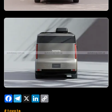
Facebook
Telegram
X
LinkedIn
Copy
Link
toyota