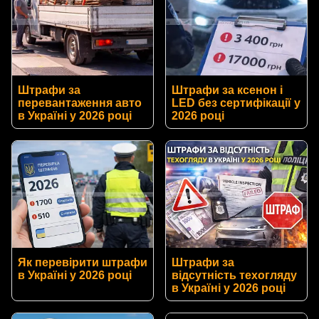
Штрафи за
Штрафи за ксенон і
перевантаження авто
LED без сертифікації у
в Україні у 2026 році
2026 році
Як перевірити штрафи
Штрафи за
в Україні у 2026 році
відсутність техогляду
в Україні у 2026 році