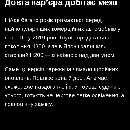
Довга кар’єра добігає межі
HiAce багато років тримається серед
найпопулярніших комерційних автомобілів у
світі. Ще у 2019 році Toyota представила
покоління H300, але в Японії залишили
старіший H200 — із кабіною над двигуном.
Саме ця версія пережила чимало щорічних
оновлень. Працює вона й досі. Але час,
схоже, вже наздоганяє і її. У Toyota, судячи з
усього, готують не чергове легке освіження, а
повноцінну заміну.