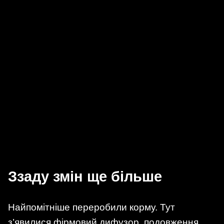
Ззаду змін ще більше
Найпомітніше переробили корму. Тут
з’явилися фірмовий дифузор, подовження