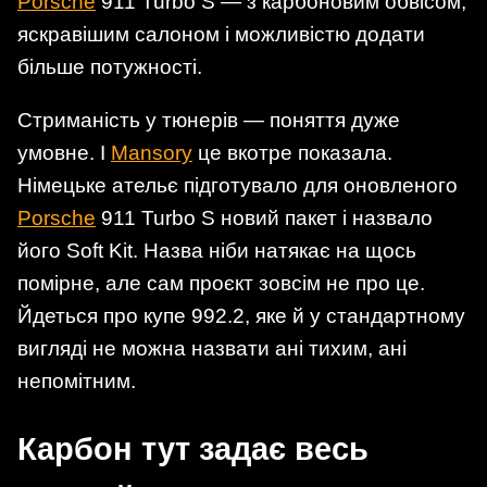
Porsche
911 Turbo S — з карбоновим обвісом,
яскравішим салоном і можливістю додати
більше потужності.
Стриманість у тюнерів — поняття дуже
умовне. І
Mansory
це вкотре показала.
Німецьке ательє підготувало для оновленого
Porsche
911 Turbo S новий пакет і назвало
його Soft Kit. Назва ніби натякає на щось
помірне, але сам проєкт зовсім не про це.
Йдеться про купе 992.2, яке й у стандартному
вигляді не можна назвати ані тихим, ані
непомітним.
Карбон тут задає весь