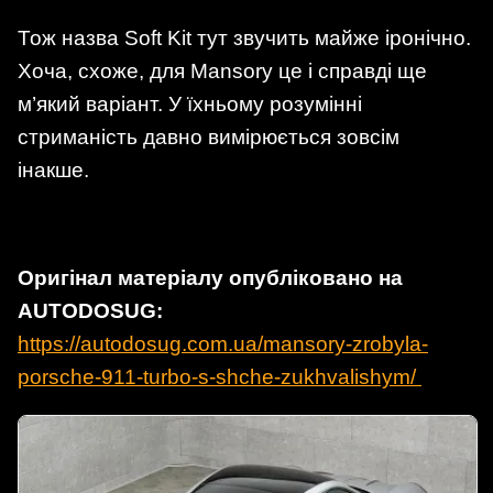
Тож назва Soft Kit тут звучить майже іронічно.
Хоча, схоже, для Mansory це і справді ще
м’який варіант. У їхньому розумінні
стриманість давно вимірюється зовсім
інакше.
Оригінал матеріалу опубліковано на
AUTODOSUG:
https://autodosug.com.ua/mansory-zrobyla-
porsche-911-turbo-s-shche-zukhvalishym/