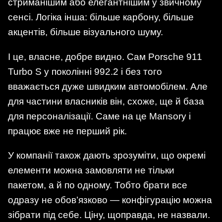
стриманішим або елегантнішим у звичному
сенсі. Логіка інша: більше карбону, більше
акцентів, більше візуального шуму.
І це, власне, добре видно. Сам Porsche 911
Turbo S у поколінні 992.2 і без того
вважається дуже швидким автомобілем. Але
для частини власників він, схоже, ще й база
для персоналізації. Саме на це Mansory і
працює вже не перший рік.
У компанії також дають зрозуміти, що окремі
елементи можна замовляти не тільки
пакетом, а й по одному. Тобто брати все
одразу не обов’язково — конфігурацію можна
зібрати під себе. Ціну, щоправда, не назвали.