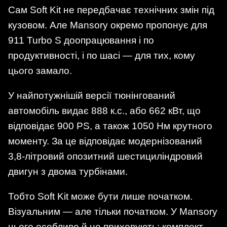
Сам Soft Kit не передбачає технічних змін під
кузовом. Але Mansory окремо пропонує для
911 Turbo S доопрацювання і по
продуктивності, і по шасі — для тих, кому
цього замало.
У найпотужнішій версії тюнінгований
автомобіль видає 888 к.с., або 662 кВт, що
відповідає 900 PS, а також 1050 Нм крутного
моменту. За це відповідає модернізований
3,8-літровий опозитний шестициліндровий
двигун з двома турбінами.
Тобто Soft Kit може бути лише початком.
Візуальним — але тільки початком. У Mansory
цього особливо й не приховують: комплект