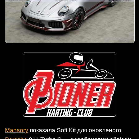
Mansory
показала Soft Kit для оновленого