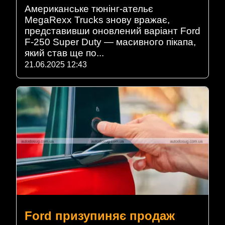
Американське тюнінг-ательє
MegaRexx Trucks знову вражає,
представивши оновлений варіант Ford
F-250 Super Duty — масивного пікапа,
який став ще по...
21.06.2025 12:43
Ford призупиняє продаж