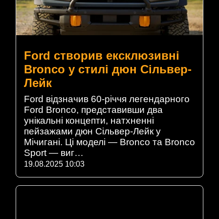
Ford створив ексклюзивні
Bronco у стилі дюн Сільвер-
Лейк
Ford відзначив 60-річчя легендарного
Ford Bronco, представивши два
унікальні концепти, натхненні
пейзажами дюн Сільвер-Лейк у
Мічигані. Ці моделі — Bronco та Bronco
Sport — виг…
19.08.2025 10:03