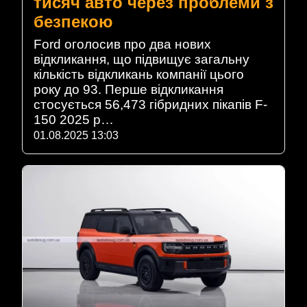
тисяч авто через проблеми з
безпекою
Ford оголосив про два нових
відкликання, що підвищує загальну
кількість відкликань компанії цього
року до 93. Перше відкликання
стосується 56,473 гібридних пікапів F-
150 2025 р…
01.08.2025 13:03