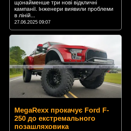
щонайменше три нові відкличні
кампанії. Інженери виявили проблеми
в ліній...
27.06.2025 09:07
MegaRexx прокачує Ford F-
250 до екстремального
позашляховика