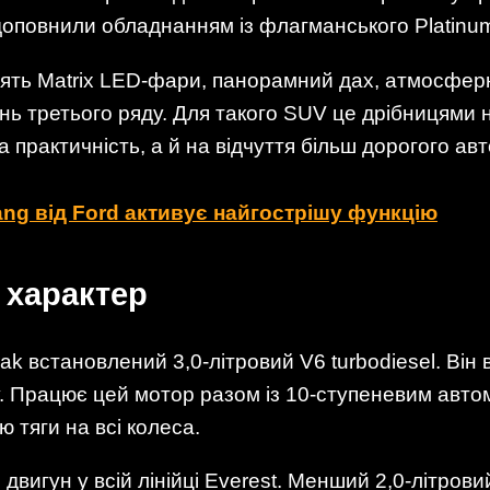
доповнили обладнанням із флагманського Platinu
ть Matrix LED-фари, панорамний дах, атмосферн
ь третього ряду. Для такого SUV це дрібницями н
а практичність, а й на відчуття більш дорогого ав
g від Ford активує найгострішу функцію
 характер
rak встановлений 3,0-літровий V6 turbodiesel. Він в
у. Працює цей мотор разом із 10-ступеневим авто
 тяги на всі колеса.
вигун у всій лінійці Everest. Менший 2,0-літровий 