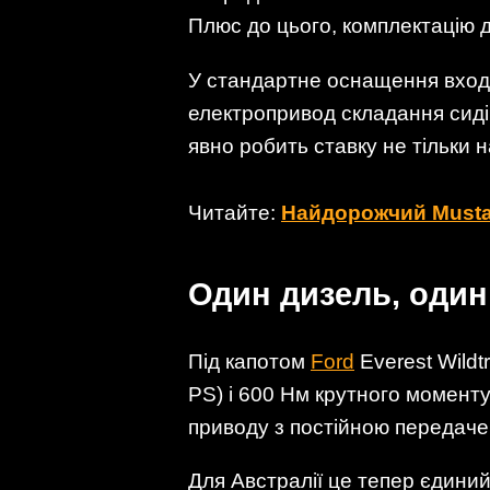
Плюс до цього, комплектацію 
У стандартне оснащення входя
електропривод складання сидін
явно робить ставку не тільки н
Читайте:
Найдорожчий Mustan
Один дизель, один
Під капотом
Ford
Everest Wildt
PS) і 600 Нм крутного момент
приводу з постійною передачею
Для Австралії це тепер єдиний д