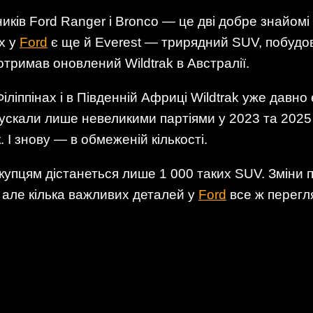
ів Ford Ranger і Bronco — це дві добре знайомі 
х у
Ford
є ще й Everest — трирядний SUV, побудов
отримав оновлений Wildtrak в Австралії.
Філіппінах і в Південній Африці Wildtrak уже давно
випускали лише невеликими партіями у 2023 та 2025
 І знову — в обмеженій кількості.
купцям дістанеться лише 1 000 таких SUV. Зміни 
 але кілька важливих деталей у
Ford
все ж перегл