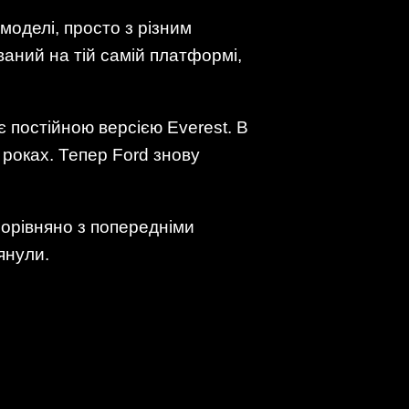
моделі, просто з різним
аний на тій самій платформі,
 є постійною версією Everest. В
 роках. Тепер Ford знову
порівняно з попередніми
янули.