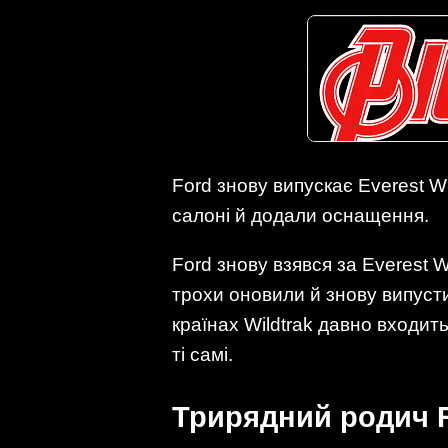
Ford знову випускає Everest W
салоні й додали оснащення.
Ford знову взявся за Everest W
трохи оновили й знову випуст
країнах Wildtrak давно входить
ті самі.
Трирядний родич R