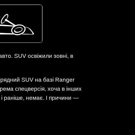
авто. SUV освіжили зовні, в
рирядний SUV на базі Ranger
рема спецверсія, хоча в інших
 і раніше, немає. І причини —