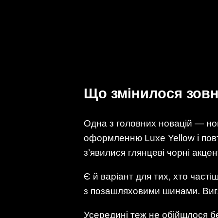
Що змінилося зовні
Одна з головних новацій — но
оформленню Luxe Yellow і повт
з’явилися глянцеві чорні акце
Є й варіант для тих, хто част
з позашляховими шинами. Вигл
Усередині теж не обійшлося бе