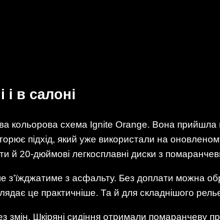
 і в салоні
ва кольорова схема Ignite Orange. Вона прийшла
орює підхід, який уже використали на оновленому
нти й 20-дюймові легкосплавні диски з помаранче
іше з’їжджатиме з асфальту. Без доплати можна о
ядає це практичніше. Та й для складнішого рель
з змін. Шкіряні сидіння отримали помаранчеву пр