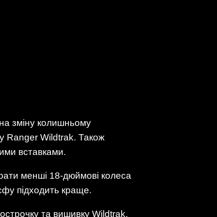
 на зміну колишньому
 Ranger Wildtrak. Також
вими вставками.
брати менші 18-дюймові колеса
єфу підходить краще.
острочку та вишивку Wildtrak.