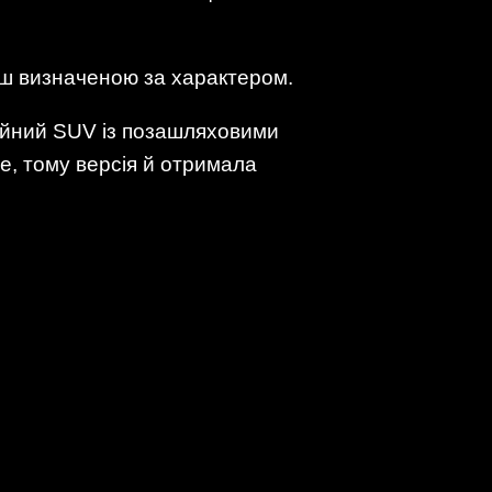
льш визначеною за характером.
імейний SUV із позашляховими
е, тому версія й отримала