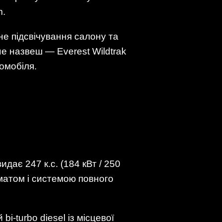
m.
е підсвічування салону та
е назвеш — Everest Wildtrak
томобіля.
идає 247 к.с. (184 кВт / 250
матом і системою повного
bi-turbo diesel із місцевої