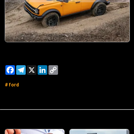
Facebook
Telegram
X
LinkedIn
Copy
Link
ford