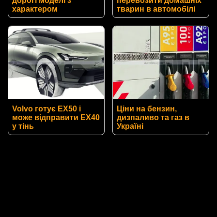
дорогі моделі з
перевозити домашніх
характером
тварин в автомобілі
Volvo готує EX50 і
Ціни на бензин,
може відправити EX40
дизпаливо та газ в
у тінь
Україні