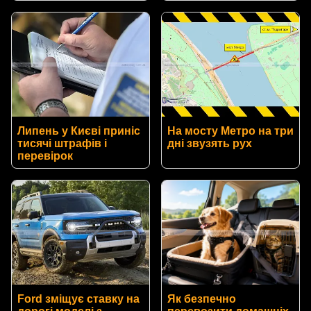
Липень у Києві приніс
На мосту Метро на три
тисячі штрафів і
дні звузять рух
перевірок
Ford зміщує ставку на
Як безпечно