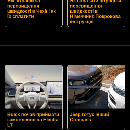
Які штрафи за
Як сплатити штраф за
перевищення
перевищення
швидкості в Чехії і як
швидкості в
їх сплатити
Німеччині: Покрокова
інструкція
Buick почав приймати
Jeep готує інший
замовлення на Electra
Compass
L7