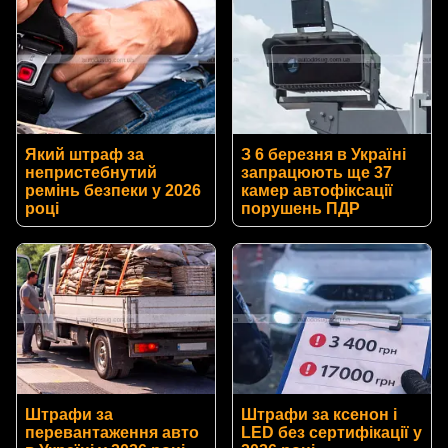
Який штраф за
З 6 березня в Україні
непристебнутий
запрацюють ще 37
ремінь безпеки у 2026
камер автофіксації
році
порушень ПДР
Штрафи за
Штрафи за ксенон і
перевантаження авто
LED без сертифікації у