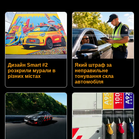
Дизайн Smart #2
Який штраф за
розкрили мурали в
неправильне
різних містах
тонування скла
автомобіля