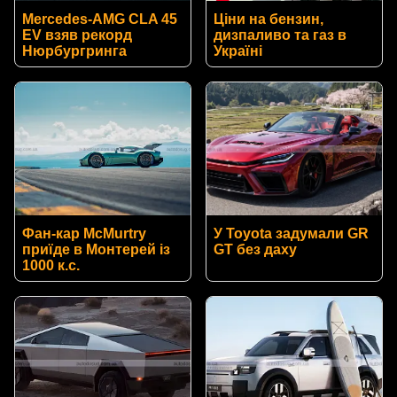
Mercedes-AMG CLA 45
Ціни на бензин,
EV взяв рекорд
дизпаливо та газ в
Нюрбургринга
Україні
Фан-кар McMurtry
У Toyota задумали GR
приїде в Монтерей із
GT без даху
1000 к.с.