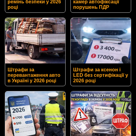
ремінь безпеки у 2026
камер автофіксації
році
порушень ПДР
Штрафи за
Штрафи за ксенон і
перевантаження авто
LED без сертифікації у
в Україні у 2026 році
2026 році