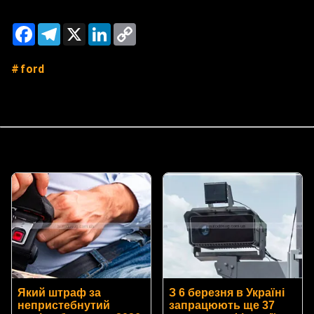
Facebook
Telegram
X
LinkedIn
Copy
Link
ford
Який штраф за
З 6 березня в Україні
непристебнутий
запрацюють ще 37