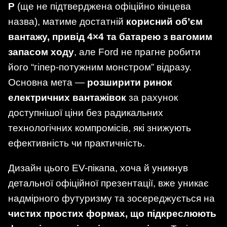
P
(ще не підтверджена офіційно кінцева
назва), матиме достатній
корисний об’єм
вантажу, привід 4×4 та батарею з вагомим
запасом ходу
, але Ford не прагне робити
його “гіпер-потужним монстром” відразу.
Основна мета —
розширити ринок
електричних вантажівок
за рахунок
доступнішої ціни без радикальних
технологічних компромісів, які знижують
ефективність чи практичність.
Дизайн цього EV-пікапа, хоча й уникнув
детальної офіційної презентації, вже уникає
надмірного футуризму та зосереджується на
чистих простих формах, що підкреслюють