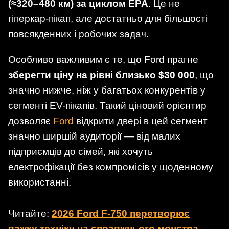
(≈320–480 км) за циклом EPA
. Це не
гіперкар-пікап, але достатньо для більшості
повсякденних і робочих задач.
Особливо важливим є те, що Ford прагне
зберегти ціну на рівні близько $30 000
, що
значно нижче, ніж у багатьох конкурентів у
сегменті EV-пікапів. Такий ціновий орієнтир
дозволяє
Ford
відкрити двері в цей сегмент
значно ширшій аудиторії — від малих
підприємців до сімей, які хочуть
електрофікації без компромісів у щоденному
використанні.
Читайте:
2026 Ford F-750 перетворює
важку техніку на справжнього монстра