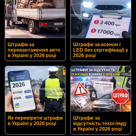
Штрафи за
Штрафи за ксенон і
перевантаження авто
LED без сертифікації у
в Україні у 2026 році
2026 році
Як перевірити штрафи
Штрафи за
в Україні у 2026 році
відсутність техогляду
в Україні у 2026 році