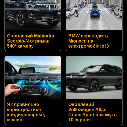
Оновлений Mahindra
BMW переводить
Scorpio-N отримав
Мюнхен на
540° камеру
електромобілі з i3
Як правильно
Оновлений
користуватися
Volkswagen Atlas
кондиціонером у
Cross Sport покажуть
машині
10 серпня