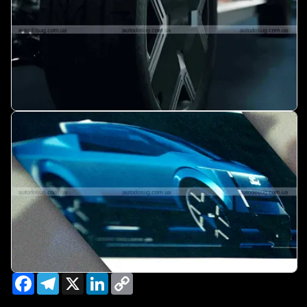
Facebook
Telegram
X
LinkedIn
Copy
Link