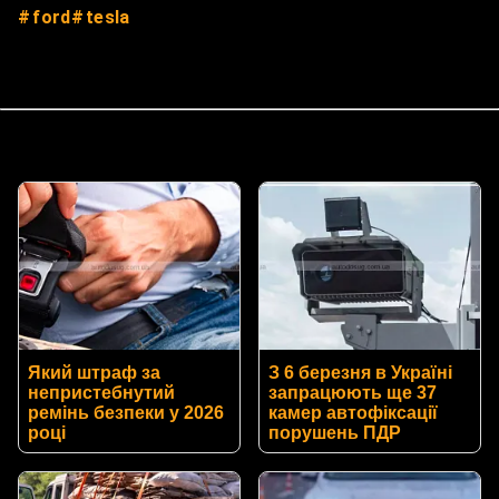
ford
tesla
Який штраф за
З 6 березня в Україні
непристебнутий
запрацюють ще 37
ремінь безпеки у 2026
камер автофіксації
році
порушень ПДР