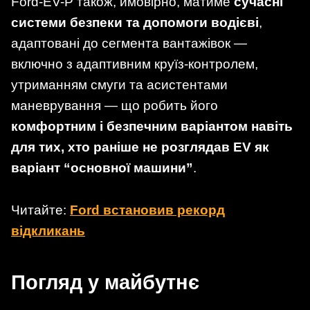
Ford-EV-P також, ймовірно, матиме
сучасні
системи безпеки та допомоги водієві
,
адаптовані до сегмента вантажівок —
включно з адаптивним круїз-контролем,
утриманням смуги та асистентами
маневрування — що робить його
комфортним і безпечним варіантом навіть
для тих, хто раніше не розглядав EV як
варіант “основної машини”
.
Читайте:
Ford встановив рекорд
відкликань
Погляд у майбутнє