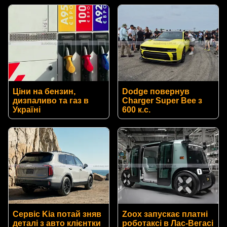
Ціни на бензин,
Dodge повернув
дизпаливо та газ в
Charger Super Bee з
Україні
600 к.с.
Сервіс Kia потай зняв
Zoox запускає платні
деталі з авто клієнтки
роботаксі в Лас-Вегасі