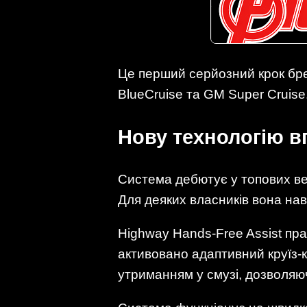
Це перший серйозний крок брен
BlueCruise та GM Super Cruise
Нову технологію в
Система дебютує у топових вер
Для деяких власників вона на
Highway Hands-Free Assist пра
активовано адаптивний круїз-
утриманням у смузі, дозволяю