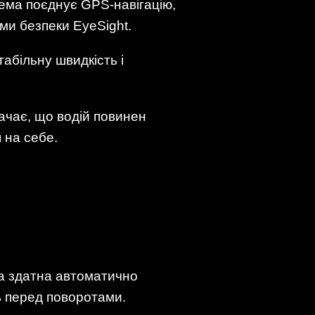
ема поєднує GPS-навігацію,
ми безпеки EyeSight.
абільну швидкість і
ачає, що водій повинен
 на себе.
на здатна автоматично
ть перед поворотами.