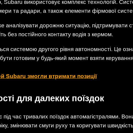
, Subaru використовує комплекс технологій. Сист
мери та радари, а також елементи фірмової систе
е аналізувати дорожню ситуацію, підтримувати ст
ть без постійного контакту водія з кермом.
ься системою другого рівня автономності. Це озн
 бути готовим у будь-який момент взяти керування
й Subaru змогли втримати позиції
сті для далеких поїздок
 під час тривалих поїздок автомагістралями. Во
іку, змінювати смуги руху та коригувати швидкіс