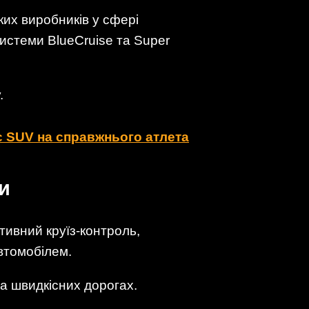
ких виробників у сфері
системи BlueCruise та Super
.
ює SUV на справжнього атлета
и
тивний круїз-контроль,
втомобілем.
на швидкісних дорогах.