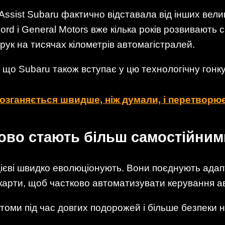
ssist Subaru фактично відставала від інших вели
ord і General Motors вже кілька років розвивають 
 рук на тисячах кілометрів автомагістралей.
 що Subaru також вступає у цю технологічну гонку
 розганяється швидше, ніж думали, і перетвор
ово стають більш самостійним
ієві швидко еволюціонують. Вони поєднують адап
 карти, щоб частково автоматизувати керування а
томи під час довгих подорожей і більше безпеки 