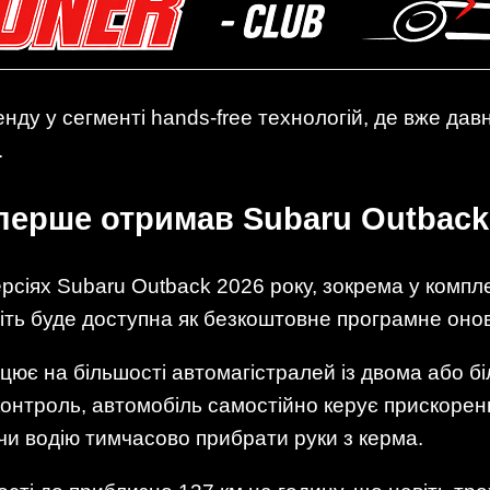
ду у сегменті hands-free технологій, де вже дав
.
перше отримав Subaru Outback
сіях Subaru Outback 2026 року, зокрема у комплек
віть буде доступна як безкоштовне програмне оно
цює на більшості автомагістралей із двома або б
контроль, автомобіль самостійно керує прискорен
чи водію тимчасово прибрати руки з керма.