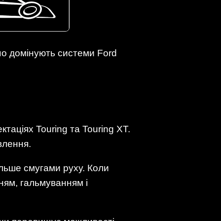
но домінують системи Ford
таціях Touring та Touring XT.
влення.
ільше смугами руху. Коли
ням, гальмуванням і