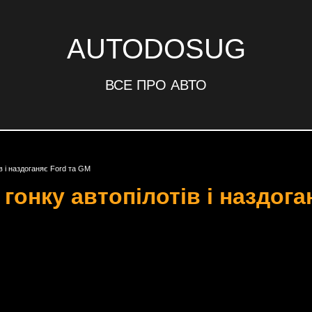
AUTODOSUG
ВСЕ ПРО АВТО
в і наздоганяє Ford та GM
 гонку автопілотів і наздог