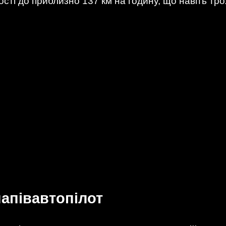
сті до приблизно 137 км на годину, що навіть т
апівавтопілот