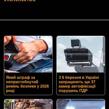
Який штраф за
З 6 березня в Україні
непристебнутий
запрацюють ще 37
ремінь безпеки у 2026
камер автофіксації
році
порушень ПДР