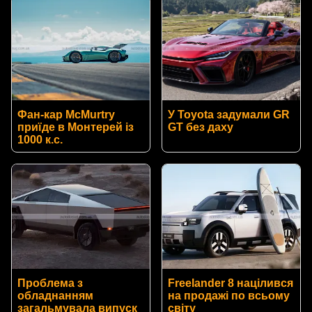
Фан-кар McMurtry
У Toyota задумали GR
приїде в Монтерей із
GT без даху
1000 к.с.
Проблема з
Freelander 8 націлився
обладнанням
на продажі по всьому
загальмувала випуск
світу