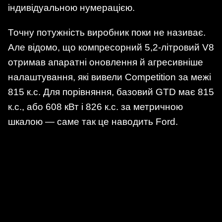
індивідуальною нумерацією.
Точну потужність виробник поки не називає.
Але відомо, що компресорний 5,2-літровий V8
отримав апаратні оновлення й агресивніше
налаштування, які вивели Competition за межі
815 к.с. Для порівняння, базовий GTD має 815
к.с., або 608 кВт і 826 к.с. за метричною
шкалою — саме так це наводить Ford.