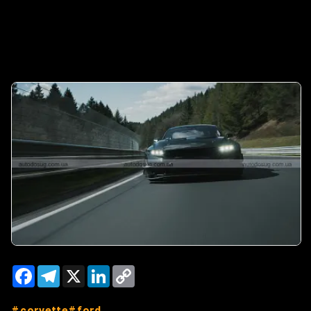
Facebook
Telegram
X
LinkedIn
Copy
Link
corvette
ford