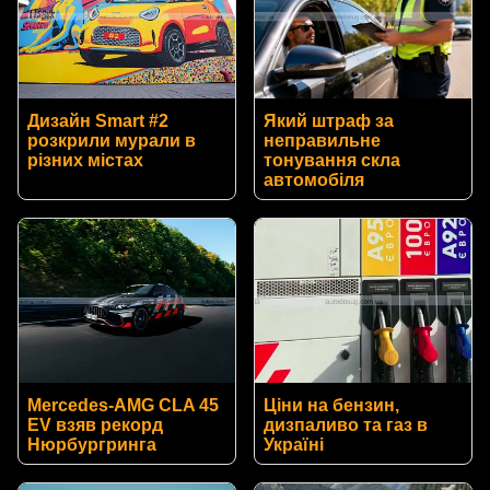
Дизайн Smart #2
Який штраф за
розкрили мурали в
неправильне
різних містах
тонування скла
автомобіля
Mercedes-AMG CLA 45
Ціни на бензин,
EV взяв рекорд
дизпаливо та газ в
Нюрбургринга
Україні