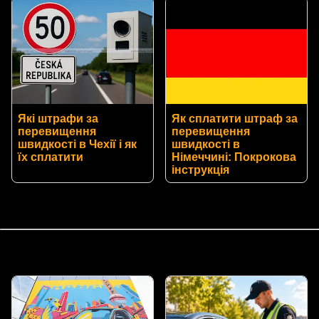
Які штрафи за
Як сплатити штраф за
перевищення
перевищення
швидкості в Чехії і як
швидкості в
їх сплатити
Німеччині: Покрокова
інструкція