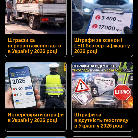
Штрафи за
Штрафи за ксенон і
перевантаження авто
LED без сертифікації у
в Україні у 2026 році
2026 році
Як перевірити штрафи
Штрафи за
в Україні у 2026 році
відсутність техогляду
в Україні у 2026 році