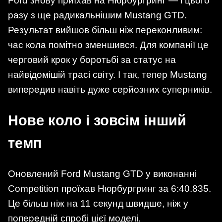
Ford знову приїхав на Нюрбургринг — і цього
разу з ще радикальнішим Mustang GTD.
Результат вийшов більш ніж переконливим:
час кола помітно зменшився. Для компанії це
черговий крок у боротьбі за статус на
найвідомішій трасі світу. І так, тепер Mustang
випередив навіть дуже серйозних суперників.
Нове коло і зовсім інший
темп
Оновлений Ford Mustang GTD у виконанні
Competition проїхав Нюрбургринг за 6:40.835.
Це більш ніж на 11 секунд швидше, ніж у
попередній спробі цієї моделі.