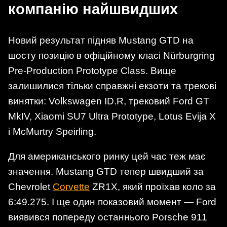
компанію найшвидших
Новий результат підняв Mustang GTD на
шосту позицію в офіційному класі Nürburgring
Pre-Production Prototype Class. Вище
залишилися тільки справжні екзоти та трекові
винятки: Volkswagen ID.R, трековий Ford GT
MkIV, Xiaomi SU7 Ultra Prototype, Lotus Evija X
і McMurtry Speirling.
Для американського ринку цей час теж має
значення. Mustang GTD тепер швидший за
Chevrolet
Corvette
ZR1X, який проїхав коло за
6:49.275. І ще один показовий момент — Ford
виявився попереду останнього Porsche 911