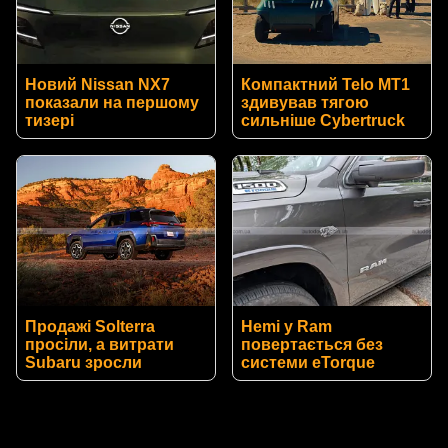
Новий Nissan NX7
Компактний Telo MT1
показали на першому
здивував тягою
тизері
сильніше Cybertruck
Продажі Solterra
Hemi у Ram
просіли, а витрати
повертається без
Subaru зросли
системи eTorque