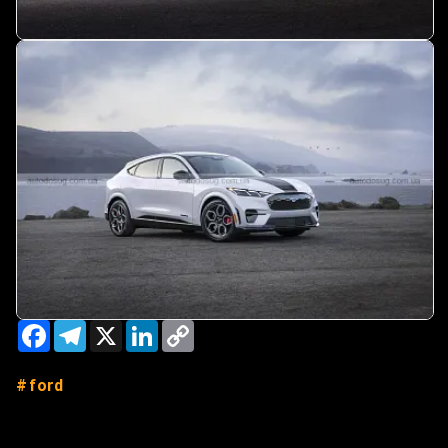
Facebook
Telegram
X
LinkedIn
Copy
Link
ford