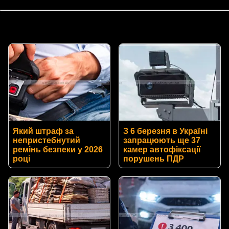
Який штраф за
З 6 березня в Україні
непристебнутий
запрацюють ще 37
ремінь безпеки у 2026
камер автофіксації
році
порушень ПДР