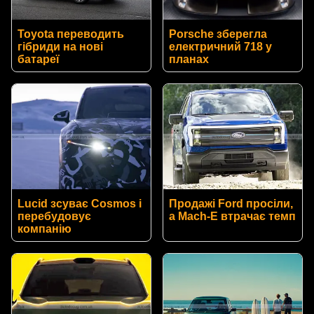
Toyota переводить
Porsche зберегла
гібриди на нові
електричний 718 у
батареї
планах
Lucid зсуває Cosmos і
Продажі Ford просіли,
перебудовує
а Mach-E втрачає темп
компанію