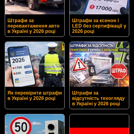
Штрафи за
Штрафи за ксенон і
перевантаження авто
LED без сертифікації у
в Україні у 2026 році
2026 році
Як перевірити штрафи
Штрафи за
в Україні у 2026 році
відсутність техогляду
в Україні у 2026 році