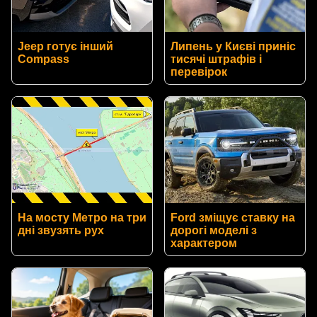
Jeep готує інший
Липень у Києві приніс
Compass
тисячі штрафів і
перевірок
На мосту Метро на три
Ford зміщує ставку на
дні звузять рух
дорогі моделі з
характером