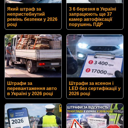
Який штраф за
З 6 березня в Україні
непристебнутий
запрацюють ще 37
ремінь безпеки у 2026
камер автофіксації
році
порушень ПДР
Штрафи за
Штрафи за ксенон і
перевантаження авто
LED без сертифікації у
в Україні у 2026 році
2026 році