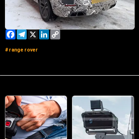
Facebook
Telegram
X
LinkedIn
Copy
Link
range rover