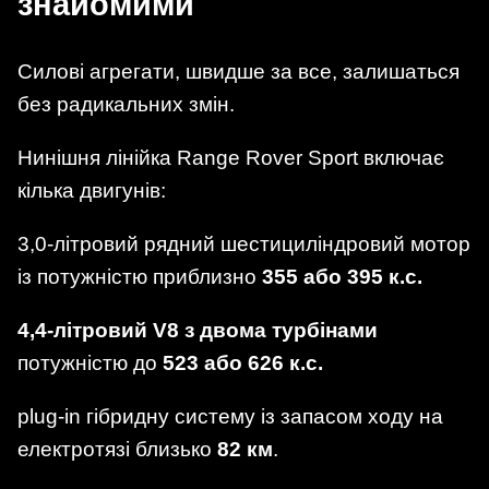
знайомими
Силові агрегати, швидше за все, залишаться
без радикальних змін.
Нинішня лінійка Range Rover Sport включає
кілька двигунів:
3,0-літровий рядний шестициліндровий мотор
із потужністю приблизно
355 або 395 к.с.
4,4-літровий V8 з двома турбінами
потужністю до
523 або 626 к.с.
plug-in гібридну систему із запасом ходу на
електротязі близько
82 км
.