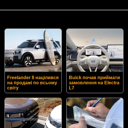
Freelander 8 націлився
Buick почав приймати
на продажі по всьому
замовлення на Electra
світу
L7