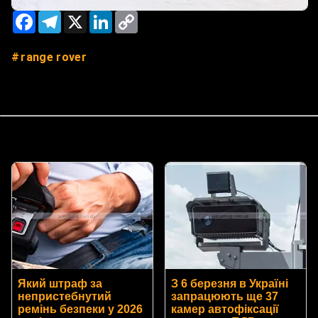
Facebook
Telegram
X
LinkedIn
Copy
Link
range rover
Який штраф за
З 6 березня в Україні
непристебнутий
запрацюють ще 37
ремінь безпеки у 2026
камер автофіксації