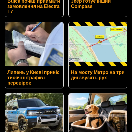
Buick почав приймати
Jeep готує інший
замовлення на Electra
Compass
L7
Липень у Києві приніс
На мосту Метро на три
тисячі штрафів і
дні звузять рух
перевірок