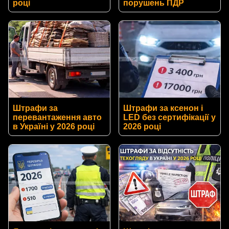
році
порушень ПДР
Штрафи за
Штрафи за ксенон і
перевантаження авто
LED без сертифікації у
в Україні у 2026 році
2026 році