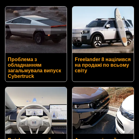
Проблема з
Freelander 8 націлився
обладнанням
на продажі по всьому
загальмувала випуск
світу
Cybertruck