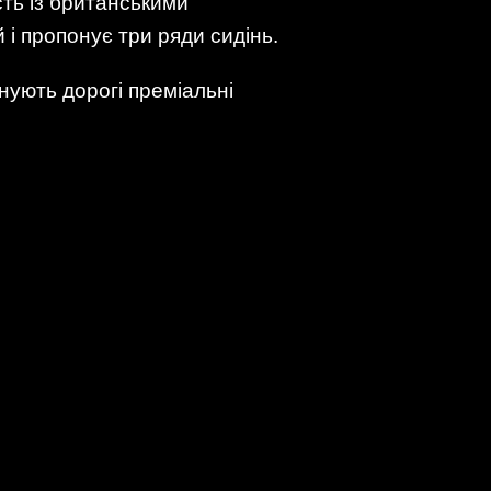
сть із британськими
і пропонує три ряди сидінь.
нують дорогі преміальні