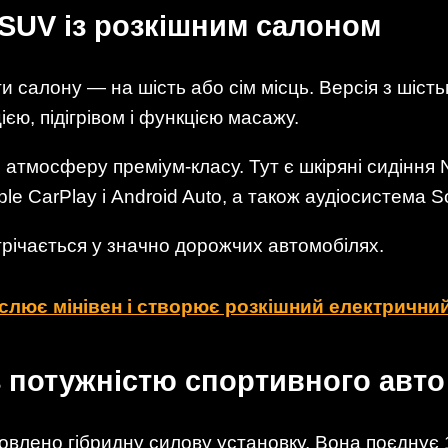
SUV із розкішним салоном
и салону — на шість або сім місць. Версія з шіст
ією, підігрівом і функцією масажу.
 атмосферу преміум-класу. Тут є шкіряні сидіння N
le CarPlay і Android Auto, а також аудіосистема S
річається у значно дорожчих автомобілях.
лює мінівен і створює розкішний електрични
з потужністю спортивного авто
влено гібридну силову установку. Вона поєднує 1