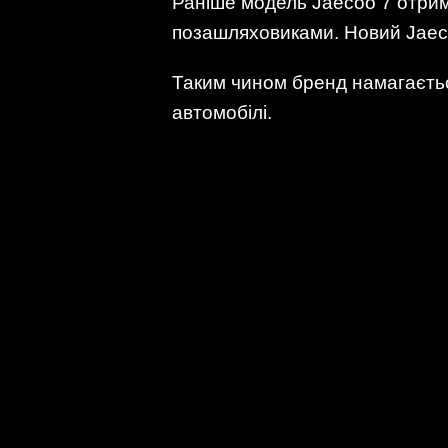
Раніше модель Jaecoo 7 отри
позашляховиками. Новий Jaecoo
Таким чином бренд намагаєтьс
автомобілі.