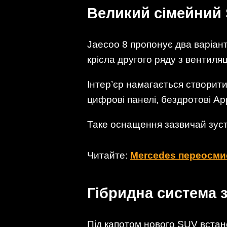
Великий сімейний 
Jaecoo 8 пропонує два варіант
крісла другого ряду з вентиляц
Інтер’єр намагається створити
цифрові панелі, бездротові App
Таке оснащення зазвичай зуст
Читайте:
Mercedes переосмис
Гібридна система 
Під капотом нового SUV встано