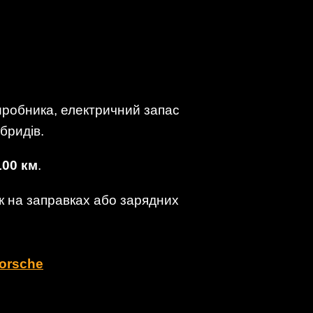
иробника, електричний запас
ібридів.
100 км
.
ок на заправках або зарядних
orsche