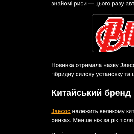
знайомі риси — цього разу а
Новинка отримала назву Jaeco
гібридну силову установку та ц
Китайський бренд 
Jaecoo
належить великому кит
ринках. Менше ніж за рік післ