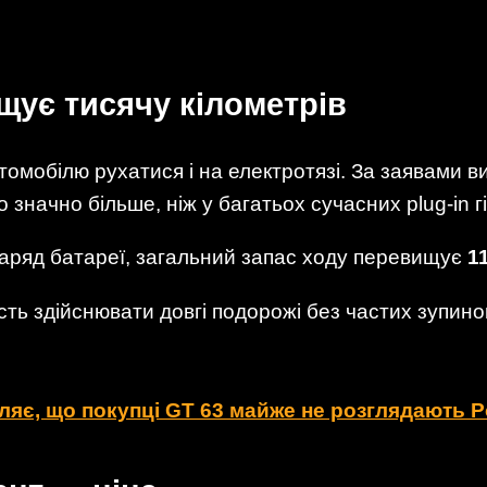
щує тисячу кілометрів
томобілю рухатися і на електротязі. За заявами в
о значно більше, ніж у багатьох сучасних plug-in г
заряд батареї, загальний запас ходу перевищує
1
сть здійснювати довгі подорожі без частих зупин
яє, що покупці GT 63 майже не розглядають P