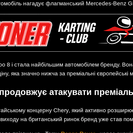
втомобіль нагадує флагманський Mercedes-Benz G
o 8 і стала найбільшим автомобілем бренду. Вона
іну, яка значно нижча за преміальні європейські м
продовжує атакувати преміал
айському концерну Chery, який активно розширює
я виходу на британський ринок бренд уже став по