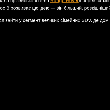
мала прізвисько «Temu
Range Rover
» через схожі
 8 розвиває цю ідею — він більший, розкішніший 
я зайти у сегмент великих сімейних SUV, де домі