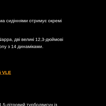
ьма сидіннями отримує окремі
appa, дві великі 12,3-дюймові
ony з 14 динаміками.
й VLE
,5-літровий турбодвигун із