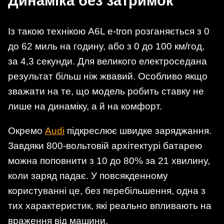
Динаміка без затримок
Із такою технікою A6L e-tron розганяється з 0
до 62 миль на годину, або з 0 до 100 км/год,
за 4,3 секунди. Для великого електроседана
результат більш ніж жвавий. Особливо якщо
зважати на те, що модель робить ставку не
лише на динаміку, а й на комфорт.
Окремо
Audi
підкреслює швидке заряджання.
Завдяки 800-вольтовій архітектурі батарею
можна поповнити з 10 до 80% за 21 хвилину,
коли заряд падає. У повсякденному
користуванні це, без перебільшення, одна з
тих характеристик, які реально впливають на
враження від машини.