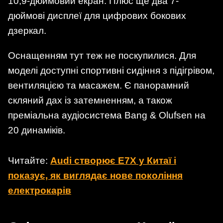
10,9-дюймовий екран. Плюс ще два 7-
дюймові дисплеї для цифрових бокових
дзеркал.
Оснащенням тут теж не поскупилися. Для
моделі доступні спортивні сидіння з підігрівом,
вентиляцією та масажем. Є панорамний
скляний дах із затемненням, а також
преміальна аудіосистема Bang & Olufsen на
20 динаміків.
Читайте:
Audi створює E7X у Китаї і
показує, як виглядає нове покоління
електрокарів