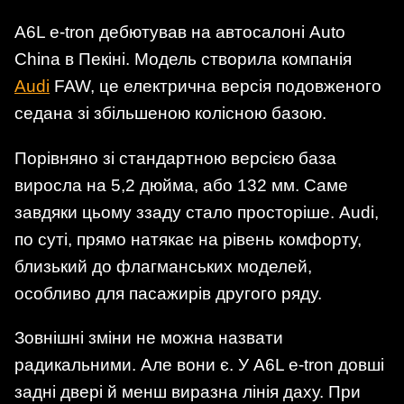
A6L e-tron дебютував на автосалоні Auto
China в Пекіні. Модель створила компанія
Audi
FAW, це електрична версія подовженого
седана зі збільшеною колісною базою.
Порівняно зі стандартною версією база
виросла на 5,2 дюйма, або 132 мм. Саме
завдяки цьому ззаду стало просторіше. Audi,
по суті, прямо натякає на рівень комфорту,
близький до флагманських моделей,
особливо для пасажирів другого ряду.
Зовнішні зміни не можна назвати
радикальними. Але вони є. У A6L e-tron довші
задні двері й менш виразна лінія даху. При