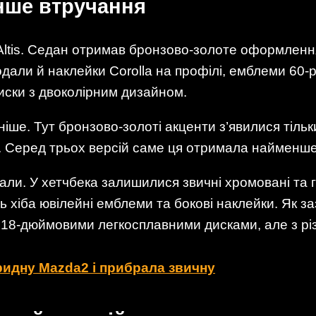
нше втручання
 Altis. Седан отримав бронзово-золоте оформленн
дали й наклейки Corolla на профілі, емблеми 60-р
иски з двоколірним дизайном.
іше. Тут бронзово-золоті акценти з’явилися тільк
а. Серед трьох версій саме ця отримала найменше
іпали. У хетчбека залишилися звичні хромовані та 
ь хіба ювілейні емблеми та бокові наклейки. Як 
ні 18-дюймовими легкосплавними дисками, але з р
ридну Mazda2 і прибрала звичну