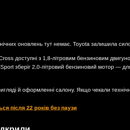
ічних оновлень тут немає. Toyota залишила силов
lla Cross доступні з 1,8-літровим бензиновим двигун
 Sport зберіг 2,0-літровий бензиновий мотор — дл
вигляді й оформленні салону. Якщо чекали техніч
ься після 22 років без паузи
ідкрили