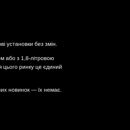
і установки без змін.
ом або з 1,8-літровою
я цього ринку це єдиний
них новинок — їх немає.