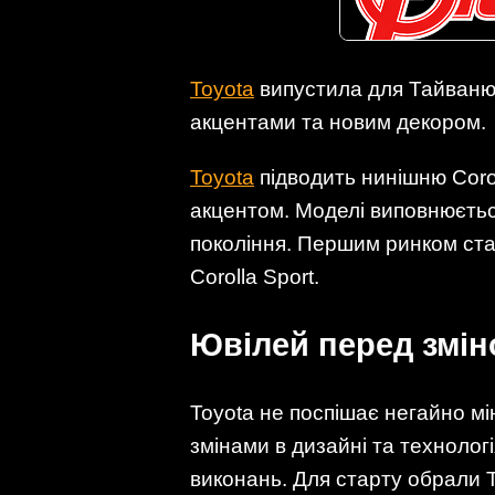
Toyota
випустила для Тайваню юв
акцентами та новим декором.
Toyota
підводить нинішню Corol
акцентом. Моделі виповнюється 
покоління. Першим ринком став 
Corolla Sport.
Ювілей перед змін
Toyota не поспішає негайно мі
змінами в дизайні та техноло
виконань. Для старту обрали 