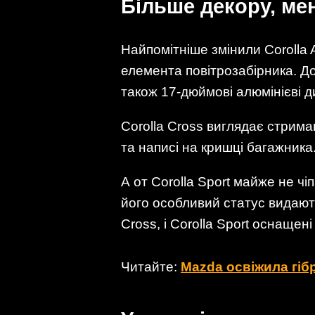
Більше декору, ме
Найпомітніше змінили Corolla
елемента повітрозабірника. До
також 17-дюймові алюмінієві д
Corolla Cross виглядає стриман
та написі на кришці багажник
А от Corolla Sport майже не ч
його особливий статус видают
Cross, і Corolla Sport оснаще
Читайте:
Mazda освіжила гіб