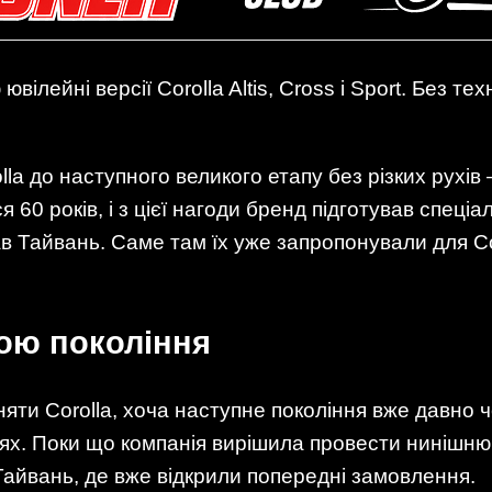
ілейні версії Corolla Altis, Cross і Sport. Без те
la до наступного великого етапу без різких рухі
60 років, і з цієї нагоди бренд підготував спеціал
Тайвань. Саме там їх уже запропонували для Corol
ою покоління
няти Corolla, хоча наступне покоління вже давно 
гіях. Поки що компанія вирішила провести нинішн
Тайвань, де вже відкрили попередні замовлення.