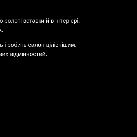
золоті вставки й в інтер’єрі.
х.
 і робить салон ціліснішим.
их відмінностей.