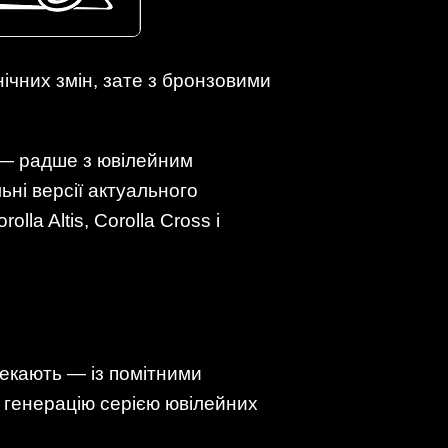
хнічних змін, зате з бронзовими
в — радше з ювілейним
ьні версії актуального
la Altis, Corolla Cross і
чекають — із помітними
ю генерацію серією ювілейних