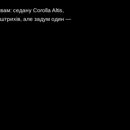
ам: седану Corolla Altis,
их штрихів, але задум один —