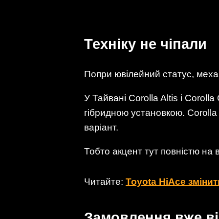
Техніку не чіпали
Попри ювілейний статус, механ
У Тайвані Corolla Altis і Coro
гібридною установкою. Corolla
варіант.
Тобто акцент тут повністю на 
Читайте:
Toyota HiAce змінит
Замовлення вже в