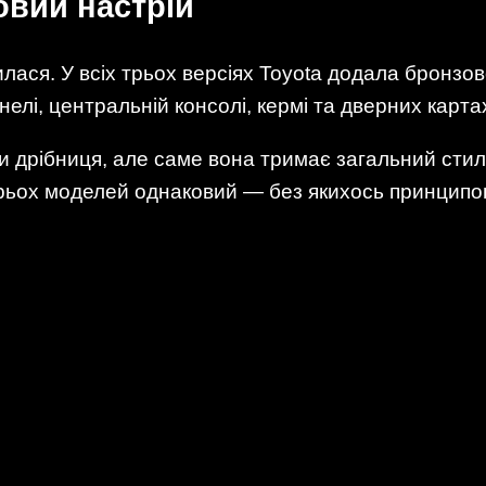
овий настрій
ася. У всіх трьох версіях Toyota додала бронзово-
елі, центральній консолі, кермі та дверних карта
би дрібниця, але саме вона тримає загальний стиль
трьох моделей однаковий — без якихось принципов