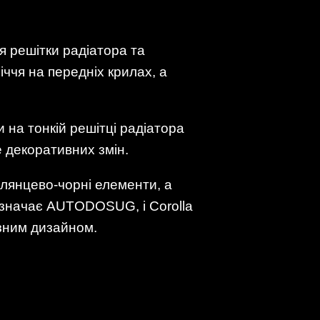
я решітки радіатора та
іччя на передніх крилах, а
и на тонкій решітці радіатора
 декоративних змін.
глянцево-чорні елементи, а
зазначає AUTODOSUG, і Corolla
ізним дизайном.