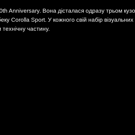
h Anniversary. Вона дісталася одразу трьом кузов
беку Corolla Sport. У кожного свій набір візуальн
 технічну частину.