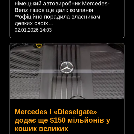
німецький автовиробник Mercedes-
Benz пішов ще далі: компанія
**офіційно порадила власникам
деяких своїх…
02.01.2026 14:03
Mercedes і «Dieselgate»
додає ще $150 мільйонів у
кошик великих