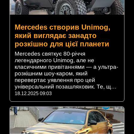
Mercedes створив Unimog,
який виглядає занадто
розкішно для цієї планети
Mercedes святкує 80-річчя
легендарного Unimog, але не
класичними привітаннями — а ультра-
розкішним шоу-каром, який
перевертає уявлення про цей
універсальний позашляховик. Те, щ…
18.12.2025 09:03