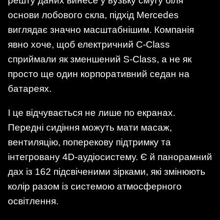
решту даних винесе у вузьку смугу біля
основи лобового скла, підхід Mercedes
виглядає значно масштабнішим. Компанія
явно хоче, щоб електричний C-Class
сприймали як зменшений S-Class, а не як
просто ще один корпоративний седан на
батареях.
І це відчувається не лише по екранах.
Передні сидіння можуть мати масаж,
вентиляцію, поперекову підтримку та
інтегровану 4D-аудіосистему. Є й панорамний
дах із 162 підсвіченими зірками, які змінюють
колір разом із системою атмосферного
освітлення.