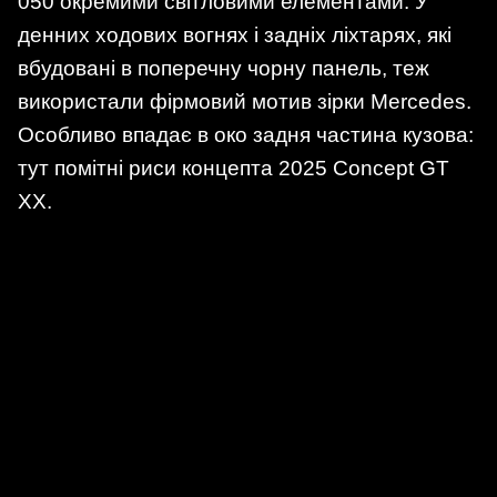
050 окремими світловими елементами. У
денних ходових вогнях і задніх ліхтарях, які
вбудовані в поперечну чорну панель, теж
використали фірмовий мотив зірки Mercedes.
Особливо впадає в око задня частина кузова:
тут помітні риси концепта 2025 Concept GT
XX.