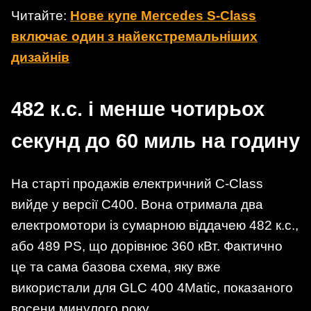
Читайте:
Нове купе Mercedes S-Class
включає один з найекстремальніших
дизайнів
482 к.с. і менше чотирьох
секунд до 60 миль на годину
На старті продажів електричний C-Class
вийде у версії C400. Вона отримала два
електромотори із сумарною віддачею 482 к.с.,
або 489 PS, що дорівнює 360 кВт. Фактично
це та сама базова схема, яку вже
використали для GLC 400 4Matic, показаного
восени минулого року.