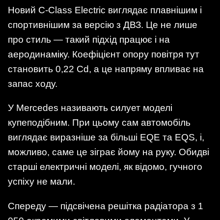
Новий C-Class Electric виглядає плавнішим і
спортивнішим за версію з ДВЗ. Це не лише
про стиль — такий підхід працює і на
аеродинаміку. Коефіцієнт опору повітря тут
становить 0,22 Cd, а це напряму впливає на
запас ходу.
У Mercedes називають силует моделі
купеподібним. При цьому сам автомобіль
виглядає виразніше за більші EQE та EQS, і,
можливо, саме це зіграє йому на руку. Обидві
старші електричні моделі, як відомо, гучного
успіху не мали.
Спереду — підсвічена решітка радіатора з 1