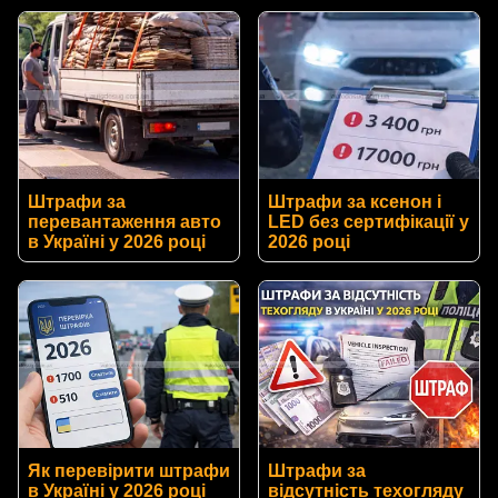
Штрафи за
Штрафи за ксенон і
перевантаження авто
LED без сертифікації у
в Україні у 2026 році
2026 році
Як перевірити штрафи
Штрафи за
в Україні у 2026 році
відсутність техогляду