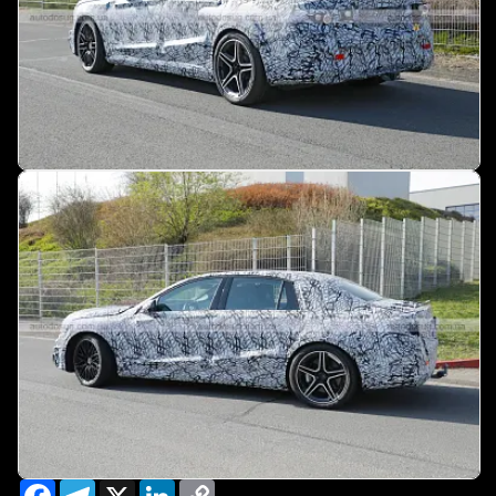
Facebook
Telegram
X
LinkedIn
Copy