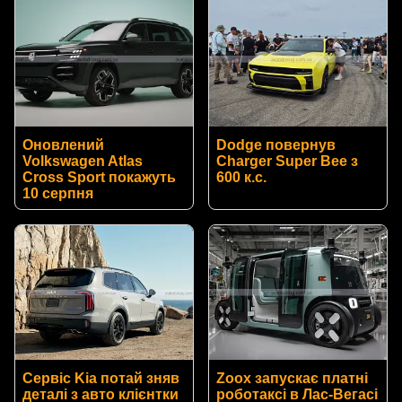
Оновлений
Dodge повернув
Volkswagen Atlas
Charger Super Bee з
Cross Sport покажуть
600 к.с.
10 серпня
Сервіс Kia потай зняв
Zoox запускає платні
деталі з авто клієнтки
роботаксі в Лас-Вегасі