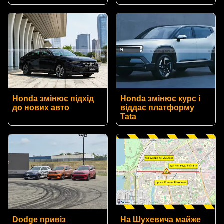
Honda змінює підхід
Honda змінює курс і
до нових авто
віддає платформу
Tata
Dodge привіз
На Шухевича майже