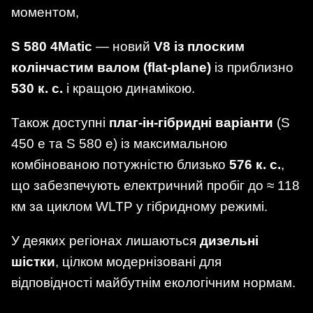
моментом,
S 580 4Matic
— новий
V8 із плоским
колінчастим валом (flat-plane)
із приблизно
530 к. с.
і кращою динамікою.
Також доступні
плаг-ін-гібридні варіанти
(S
450 e та S 580 e) із максимальною
комбінованою потужністю близько
576 к. с.
,
що забезпечують електричний пробіг до ≈ 118
км за циклом WLTP у гібридному режимі.
У деяких регіонах лишаються
дизельні
шістки
, цілком модернізовані для
відповідності майбутнім екологічним нормам.