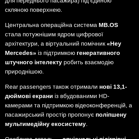
для переднього пасажира) під єдиною
скляною поверхнею.
Центральна операційна система
MB.OS
стала потужнішим ядром цифрової
архітектури, а віртуальний помічник
«Hey
Mercedes»
із підтримкою
генеративного
штучного інтелекту
робить взаємодію
природнішою.
Rear passengers також отримали
нові 13,1-
дюймові екрани
із вбудованими HD-
камерами та підтримкою відеоконференцій, а
пасажирський простір пропонує
поліпшену
мультимедійну екосистему
.