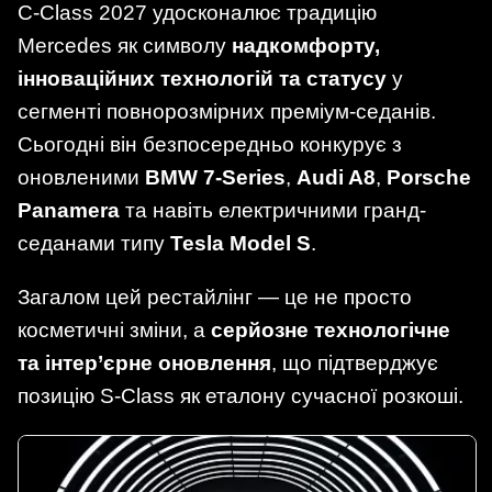
С-Class 2027 удосконалює традицію
Mercedes як символу
надкомфорту,
інноваційних технологій та статусу
у
сегменті повнорозмірних преміум-седанів.
Сьогодні він безпосередньо конкурує з
оновленими
BMW 7-Series
,
Audi A8
,
Porsche
Panamera
та навіть електричними гранд-
седанами типу
Tesla Model S
.
Загалом цей рестайлінг — це не просто
косметичні зміни, а
серйозне технологічне
та інтер’єрне оновлення
, що підтверджує
позицію S-Class як еталону сучасної розкоші.