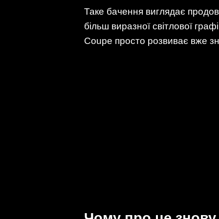
Таке бачення виглядає продов
більш виразної світлової граф
Coupe просто розвиває вже з
Чому про це знову