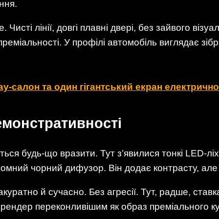
ння.
 Чисті лінії, довгі плавні двері, без зайвого візу
 преміальності. У профілі автомобіль виглядає зіб
ау-салон та один гігантський екран електрично
демонстративності
ься будь-що вразити. Тут з’явилися тонкі LED-ліхт
омний чорний дифузор. Він додає контрасту, але 
куратно й сучасно. Без агресії. Тут, радше, став
ь рендер переконливішим як образ преміального ку