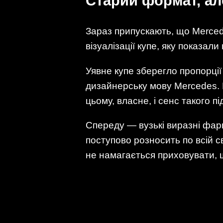
Старий формат, ал
Зараз припускають, що Mercede
візуалізації купе, яку показал
Уявне купе зберегло пропорці
дизайнерську мову Mercedes. 
цьому, власне, і сенс такого пі
Спереду — вузькі виразні фари.
поступово розносить по всій св
не намагається приховувати,