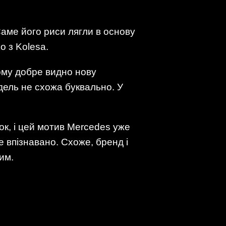
Саме його риси лягли в основу
o з Kolesa.
ому добре видно нову
ель не схожа буквально. У
рок, і цей мотив Mercedes уже
е впізнавано. Схоже, бренд і
им.