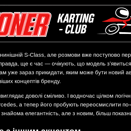
инішній S-Class, але розмови вже поступово пер
правда, ще є час — очікують, що модель з’явиться
рам уже зараз прикидати, яким може бути новий а
віших концептів бренду.
виглядає доволі сміливо. І водночас цілком логічн
rcedes, а тепер його пробують переосмислити по
знайома елегантність, але з новим, більш показ