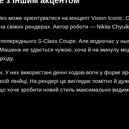
е з іншим акцентом
s може орієнтуватися на концепт Vision Iconic. 
и на свіжих рендерах. Автор роботи — Nikita Chyuik
ї попереднього S-Class Coupe. Але водночас у нь
Машина не здається чужою, хоча й на минулу мод
дходу.
 У них використані денні ходові вогні у формі зі
оїй лінійці. На рендері це виглядає помітно й дуж
 що хоче зробити новий стиль максимально видим