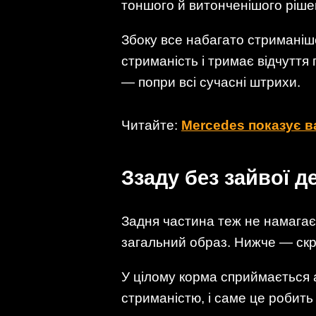
тоншого й витонченішого ріше
Збоку все набагато стриманіше.
стриманість і тримає відчуття
— попри всі сучасні штрихи.
Читайте:
Mercedes показує в
Ззаду без зайвої 
Задня частина теж не намагаєт
загальний образ. Нижче — скр
У цілому корма сприймається а
стриманістю, і саме це робит