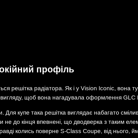
покійний профіль
ься решітка радіатора. Як і у Vision Iconic, вона т
 вигляду, щоб вона нагадувала оформлення GLC 
. Для купе така решітка виглядає набагато сміливі
и не до кінця впевнені, що дводверка з таким ел
равді колись поверне S-Class Coupe, від нього, й