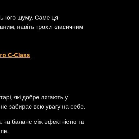
ального шуму. Саме ця
раним, навіть трохи класичним
го C-Class
арі, які добре лягають у
не забирає всю увагу на себе.
ка на баланс між ефектністю та
пе.