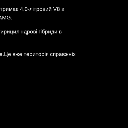
отримає 4,0-літровий V8 з
 AMG.
ирициліндрові гібриди в
ше.Це вже територія справжніх