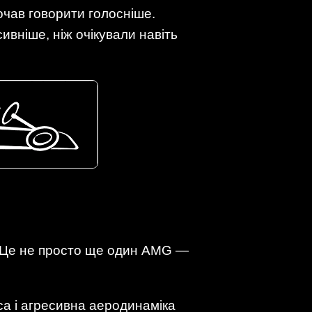
очав говорити голосніше.
вніше, ніж очікували навіть
. Це не просто ще один AMG —
са і агресивна аеродинаміка