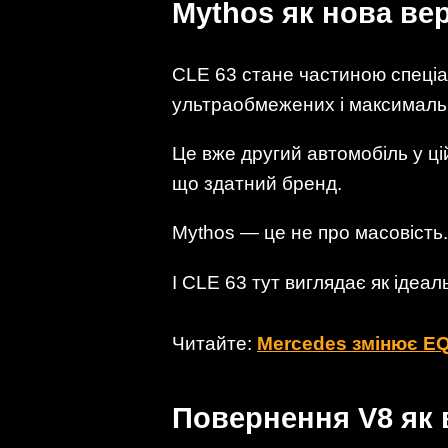
Mythos як нова ве
CLE 63 стане частиною спеціа
ультраобмежених і максималь
Це вже другий автомобіль у ці
що здатний бренд.
Mythos — це не про масовість.
І CLE 63 тут виглядає як ідеал
Читайте:
Mercedes змінює EQ
Повернення V8 як 