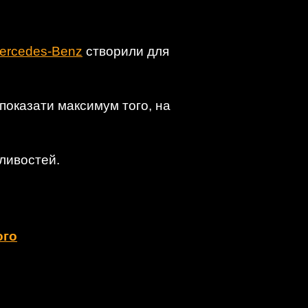
ercedes-Benz
створили для
 показати максимум того, на
жливостей.
ого