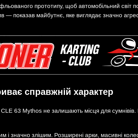
уфльованого прототипу, щоб автомобільний світ п
 — показав майбутнє, яке виглядає значно агреси
риває справжній характер
 CLE 63 Mythos не залишають місця для сумнівів
.
м і значно злішим. Розширені арки, масивні коле