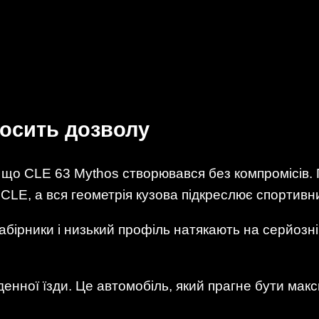
росить дозволу
 що CLE 63 Mythos створювався без компромісів.
 CLE, а вся геометрія кузова підкреслює спортивн
бірники і низький профіль натякають на серйозні з
енної їзди. Це автомобіль, який прагне бути мак