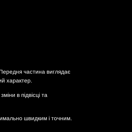
 Передня частина виглядає
ий характер.
міни в підвісці та
симально швидким і точним.