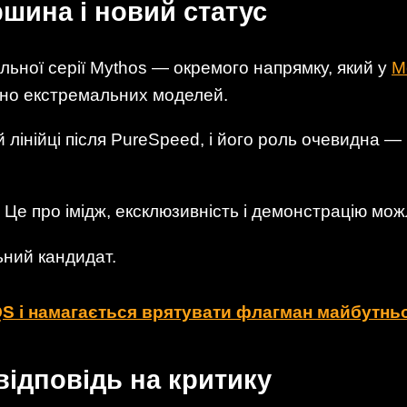
ршина і новий статус
льної серії Mythos — окремого напрямку, який у
M
но екстремальних моделей.
й лінійці після PureSpeed, і його роль очевидна —
 Це про імідж, ексклюзивність і демонстрацію мо
ьний кандидат.
S і намагається врятувати флагман майбутнь
відповідь на критику