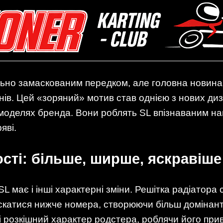
ильно замаскованим передком, але головна новин
ів. Цей «зоряний» мотив став однією з нових ди
 моделях бренда. Вони роблять SL впізнаваним на
яві.
сті: більше, ширше, яскравіше
 має і інші характерні зміни. Решітка радіатора 
ускатися нижче номера, створюючи більш домінант
 розкішний характер родстера, роблячи його прив