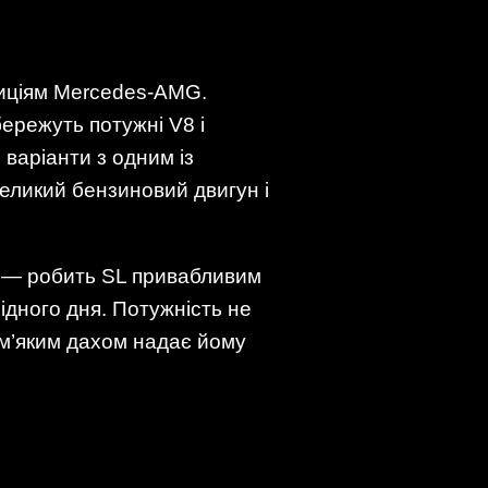
диціям Mercedes-AMG.
бережуть потужні V8 і
варіанти з одним із
еликий бензиновий двигун і
и — робить SL привабливим
хідного дня. Потужність не
 м’яким дахом надає йому