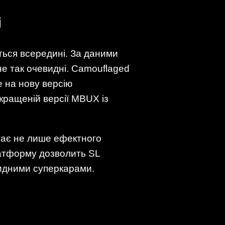
і
ться всередині. За даними
не так очевидні. Camouflaged
е на нову версію
кращеній версії MBUX із
агає не лише ефектного
латформу дозволить SL
ридними суперкарами.