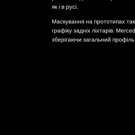
як і в русі.
Маскування на прототипах та
графіку задніх ліхтарів. Merc
зберігаючи загальний профіл