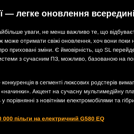
гії — легке оновлення всередин
айбільше уваги, не менш важливо те, що відбуває
ж може отримати свіжі оновлення, хоч вони поки 
 про приховані зміни. Є ймовірність, що SL перейд
стеми з сучасним ПЗ, можливо, базованою на по
е конкуренція в сегменті люксових родстерів вим
ої «начинки». Акцент на сучасну мультимедійну п
у порівнянні з новітніми електромобілями та гіб
0 000 пільги на електричний G580 EQ