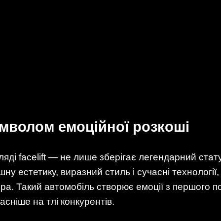
мволом емоційної розкоші
яді facelift — не лише зберігає легендарний стату
ну естетику, виразний стиль і сучасні технології
а. Такий автомобіль створює емоції з першого пог
сніше на тлі конкурентів.