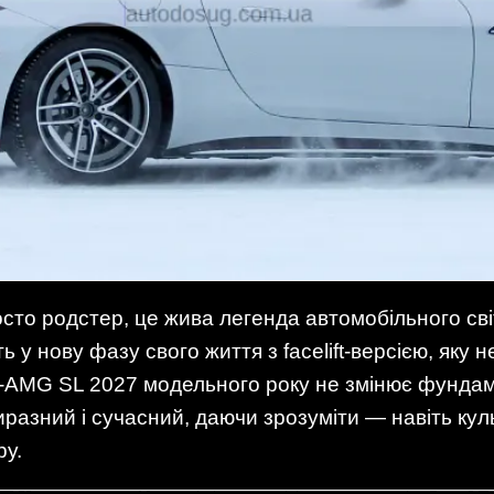
то родстер, це жива легенда автомобільного сві
ь у нову фазу свого життя з facelift-версією, яку
-AMG SL 2027 модельного року не змінює фундам
иразний і сучасний, даючи зрозуміти — навіть ку
ру.