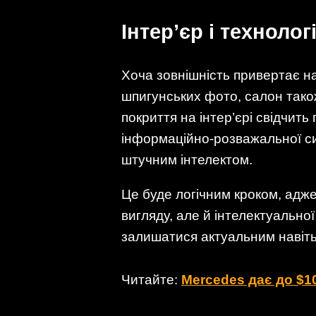
Інтер’єр і техноло
Хоча зовнішність привертає н
шпигунських фото, салон тако
покриття на інтер’єрі свідчить
інформаційно-розважальної си
штучним інтелектом.
Це буде логічним кроком, адж
вигляду, але й інтелектуальн
залишатися актуальним навіть 
Читайте:
Mercedes дає до $1