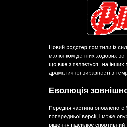
Новий родстер помітили із с
малюнком денних ходових вогн
що вже з’являється і на інших
драматичної виразності в темр
Еволюція зовнішно
Передня частина оновленого SL
попередньої версії, і може оп
рішення підсилює спортивний і