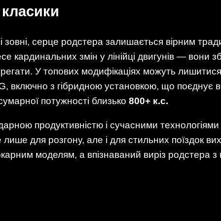
 класики
і зовні, серце родстера залишається вірним тра
несе кардинальних змін у лінійці двигунів — вони з
регати. У топових модифікаціях можуть лишитися 
, включно з гібридною установкою, що поєднує в
сумарної потужності близько
800+ к.с.
дарною продуктивністю і сучасними технологіям
 лише для розгону, але і для стильних поїздок ви
карним моделям, а впізнаваний виріз родстера з