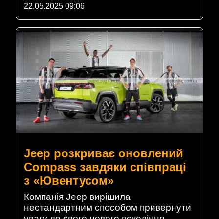
22.05.2025 09:06
Jeep розкриває оновлений
Compass завдяки співпраці
з «Ювентусом»
Компанія Jeep вирішила
нестандартним способом привернути
увагу до свого нового покоління