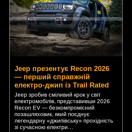
Jeep презентує Recon 2026
— перший справжній
електро-джип із Trail Rated
Jeep зробив сміливий крок у світ
електромобілів, представивши 2026
Recon EV — безкомпромісний
позашляховик, який поєднує
легендарну «джипівську» прохідність
зі сучасною електри…