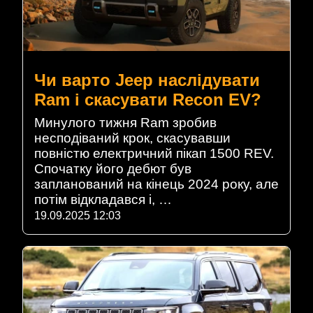
Чи варто Jeep наслідувати
Ram і скасувати Recon EV?
Минулого тижня Ram зробив
несподіваний крок, скасувавши
повністю електричний пікап 1500 REV.
Спочатку його дебют був
запланований на кінець 2024 року, але
потім відкладався і, …
19.09.2025 12:03