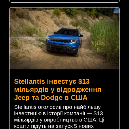
Stellantis інвестує $13
мільярдів у відродження
Jeep та Dodge в США
Stellantis оголосив про найбільшу
інвестицію в історії компанії — $13
мільярдів у виробництво в США. Ці
кошти підуть на запуск 5 нових