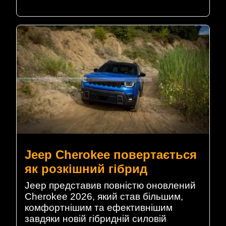
Jeep Cherokee повертається
як розкішний гібрид
Jeep представив повністю оновлений
Cherokee 2026, який став більшим,
комфортнішим та ефективнішим
завдяки новій гібридній силовій