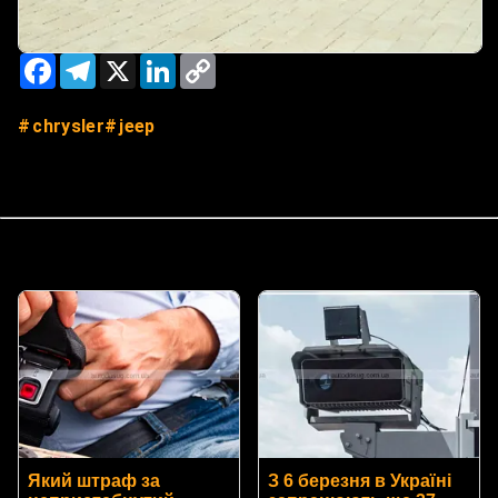
Facebook
Telegram
X
LinkedIn
Copy
Link
chrysler
jeep
Який штраф за
З 6 березня в Україні