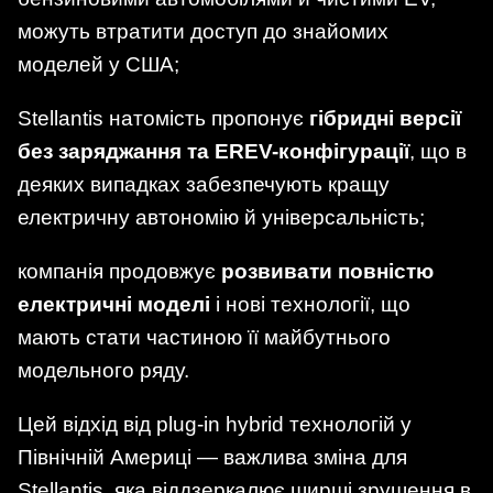
можуть втратити доступ до знайомих
моделей у США;
Stellantis натомість пропонує
гібридні версії
без заряджання та EREV-конфігурації
, що в
деяких випадках забезпечують кращу
електричну автономію й універсальність;
компанія продовжує
розвивати повністю
електричні моделі
і нові технології, що
мають стати частиною її майбутнього
модельного ряду.
Цей відхід від plug-in hybrid технологій у
Північній Америці — важлива зміна для
Stellantis, яка віддзеркалює ширші зрушення в