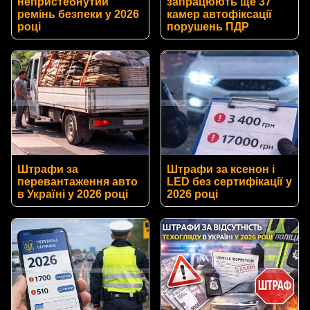
непристебнутий
запрацюють ще 37
ремінь безпеки у 2026
камер автофіксації
році
порушень ПДР
Штрафи за
Штрафи за ксенон і
перевантаження авто
LED без сертифікації у
в Україні у 2026 році
2026 році