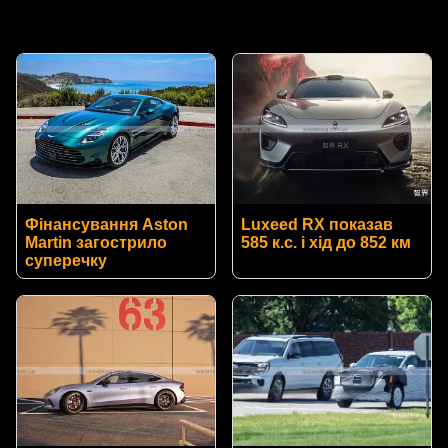
Фінансування Aston
Luxeed RX показав
Martin загострило
585 к.с. і хід до 852 км
суперечку