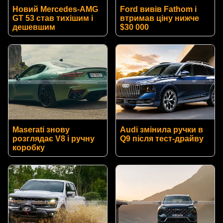
Новий Mercedes-AMG
Ford вивів Fathom і
GT 53 став тихішим і
втримав ціну нижче
дешевшим
$30 000
Maserati знову
Audi змінила ручки в
розглядає V8 і ручну
Q9 після тест-драйву
коробку