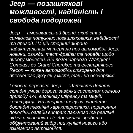
Jeep — позашляхові
можливості, надійність і
свобода подорожей
Jeep — американський бренд, який став
символом потужних позашляховиків, надійності
та пригод. На цій сторінці зібрано
найактуальніші матеріали про автомобілі Jeep:
новини, огляди, тест-драйви та поради щодо
вибору моделей. Від легендарного Wrangler і
Compass до Grand Cherokee та електричного
Recon — кожен автомобіль створено для
впевненого руху як у місті, так і на бездоріжжі.
Головна перевага Jeep — здатність долати
складні умови дороги завдяки системам повного
приводу 4x4, високому кліренсу та міцній
конструкції. На сторінці тегу ви знайдете
докладні технічні характеристики, порівняння
поколінь, огляди витрат пального та реальні
відгуки власників. Це допомагає зробити
обґрунтований вибір при купівлі нового або
вживаного автомобіля.