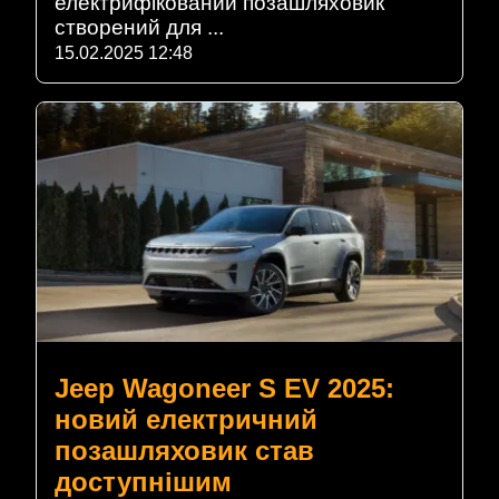
електрифікований позашляховик
створений для ...
15.02.2025 12:48
Jeep Wagoneer S EV 2025:
новий електричний
позашляховик став
доступнішим