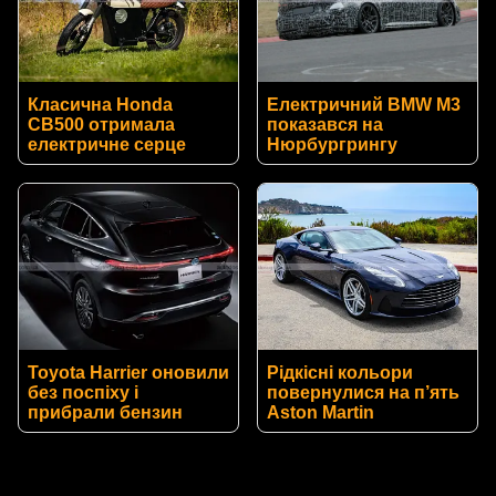
Класична Honda
Електричний BMW M3
CB500 отримала
показався на
електричне серце
Нюрбургрингу
Toyota Harrier оновили
Рідкісні кольори
без поспіху і
повернулися на п’ять
прибрали бензин
Aston Martin