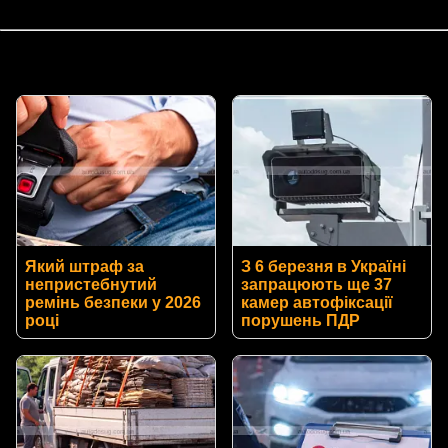
Який штраф за
З 6 березня в Україні
непристебнутий
запрацюють ще 37
ремінь безпеки у 2026
камер автофіксації
році
порушень ПДР