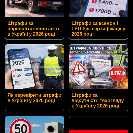
Штрафи за
Штрафи за ксенон і
перевантаження авто
LED без сертифікації у
в Україні у 2026 році
2026 році
Як перевірити штрафи
Штрафи за
в Україні у 2026 році
відсутність техогляду
в Україні у 2026 році