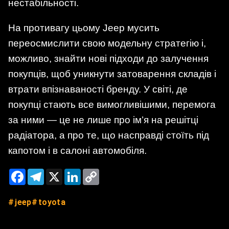
нестабільності.
На противагу цьому Jeep мусить
переосмислити свою модельну стратегію і,
можливо, знайти нові підходи до залучення
покупців, щоб уникнути затоварення складів і
втрати впізнаваності бренду. У світі, де
покупці стають все вимогливішими, перемога
за ними — це не лише про ім’я на решітці
радіатора, а про те, що насправді стоїть під
капотом і в салоні автомобіля.
Facebook
Telegram
X
LinkedIn
Copy
Link
jeep
toyota