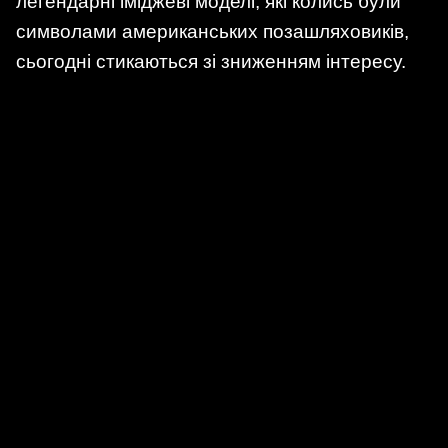
легендарні іміджеві моделі, які колись були
символами американських позашляховиків,
сьогодні стикаються зі зниженням інтересу.