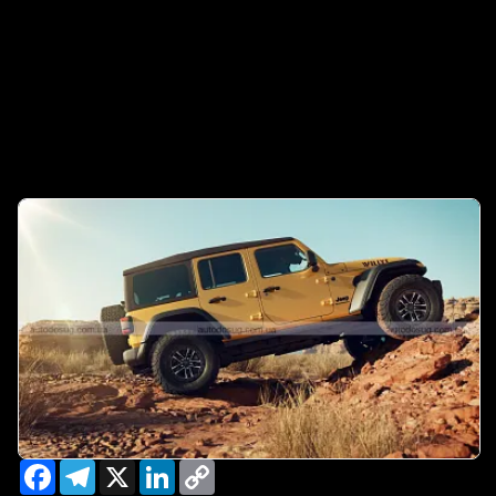
Facebook
Telegram
X
LinkedIn
Copy
Link