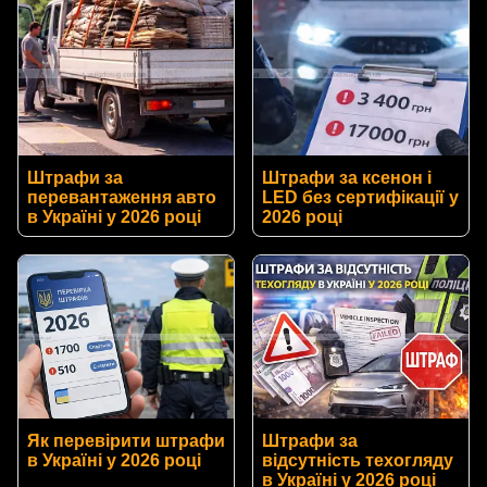
Штрафи за
Штрафи за ксенон і
перевантаження авто
LED без сертифікації у
в Україні у 2026 році
2026 році
Як перевірити штрафи
Штрафи за
в Україні у 2026 році
відсутність техогляду
в Україні у 2026 році