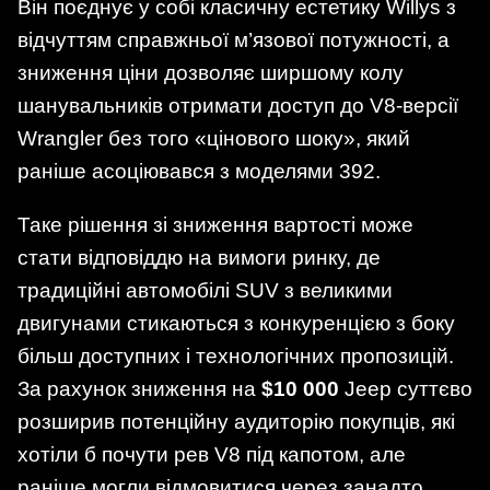
Він поєднує у собі класичну естетику Willys з
відчуттям справжньої м’язової потужності, а
зниження ціни дозволяє ширшому колу
шанувальників отримати доступ до V8-версії
Wrangler без того «цінового шоку», який
раніше асоціювався з моделями 392.
Таке рішення зі зниження вартості може
стати відповіддю на вимоги ринку, де
традиційні автомобілі SUV з великими
двигунами стикаються з конкуренцією з боку
більш доступних і технологічних пропозицій.
За рахунок зниження на
$10 000
Jeep суттєво
розширив потенційну аудиторію покупців, які
хотіли б почути рев V8 під капотом, але
раніше могли відмовитися через занадто