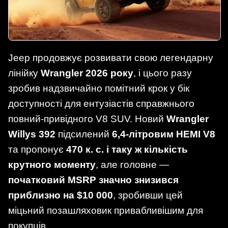
Jeep продовжує розвивати свою легендарну
лінійку
Wrangler 2026 року
, і цього разу
зробив надзвичайно помітний крок у бік
доступності для ентузіастів справжнього
повний-привідного V8 SUV. Новий
Wrangler
Willys 392
підсилений
6,4-літровим HEMI V8
та пропонує
470 к. с. і таку ж кількість
крутного моменту
, але головне —
початковий MSRP значно знизився
приблизно на $10 000
, зробивши цей
міцьний позашляховик привабливішим для
покупців.