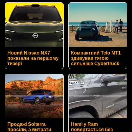
Новий Nissan NX7
Компактний Telo MT1
показали на першому
здивував тягою
тизері
сильніше Cybertruck
Продажі Solterra
Hemi у Ram
просіли, а витрати
повертається без