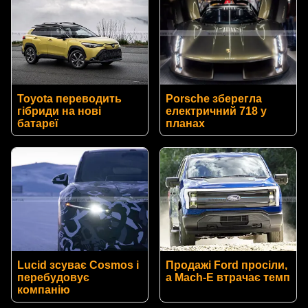
Toyota переводить
Porsche зберегла
гібриди на нові
електричний 718 у
батареї
планах
Lucid зсуває Cosmos і
Продажі Ford просіли,
перебудовує
а Mach-E втрачає темп
компанію