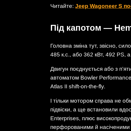
Читайте:
Jeep Wagoneer S по
Під капотом — Hemi
Головна зміна тут, звісно, сил
485 к.с., або 362 кВт, 492 PS,
Двигун поєднується або з п’я
автоматом Bowler Performance
Atlas II shift-on-the-fly.
І тільки мотором справа не об
підвіски, а ще встановили вдо
Enterprises, плюс високопрод
перфорованими й насіченими