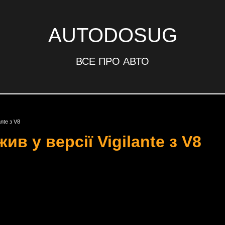
AUTODOSUG
ВСЕ ПРО АВТО
ante з V8
ив у версії Vigilante з V8