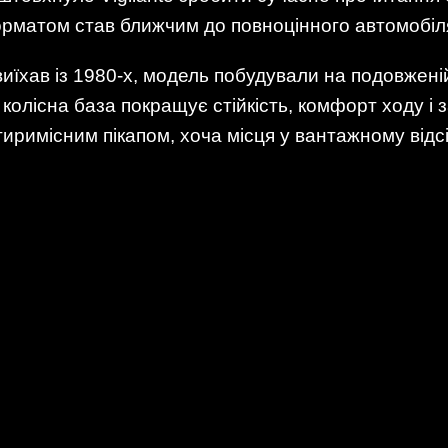
форматом став ближчим до повноцінного автомобіл
виїхав із 1980-х, модель побудували на подовжені
колісна база покращує стійкість, комфорт ходу і з
иримісним пікапом, хоча місця у вантажному відсік