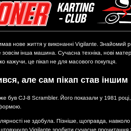
мав нове життя у виконанні Vigilante. Знайомий
е зовсім інша машина. Сучасна техніка, нові мате
’яко кажучи, це пікап не для масового покупця.
вся, але сам пікап став іншим
же був CJ-8 Scrambler. Його показали у 1981 році, 
тформою.
улярності не здобула. Пізніше, щоправда, навкол
штовхнуло Vigilante зробити сучасне прочитання Sc