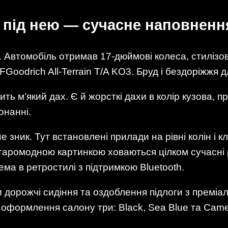
, під нею — сучасне наповненн
. Автомобіль отримав 17-дюймові колеса, стилізова
BFGoodrich All-Terrain T/A KO3. Бруд і бездоріжжя
 м’який дах. Є й жорсткі дахи в колір кузова, про
онанні.
не зник. Тут встановлені прилади на рівні колін і
таромодною картинкою ховаються цілком сучасні р
тема в ретростилі з підтримкою Bluetooth.
и дорожчі сидіння та оздоблення підлоги з преміа
ів оформлення салону три: Black, Sea Blue та Came