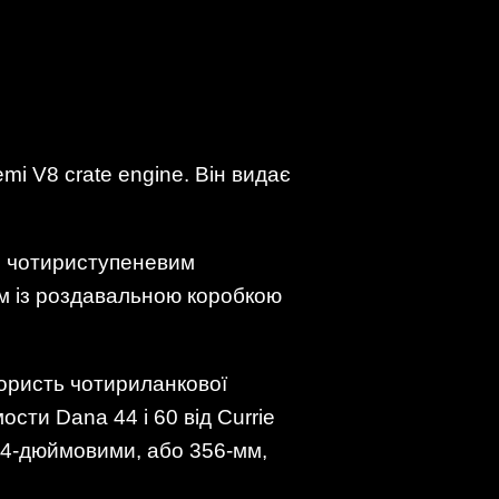
mi V8 crate engine. Він видає
з чотириступеневим
м із роздавальною коробкою
користь чотириланкової
сти Dana 44 і 60 від Currie
14-дюймовими, або 356-мм,