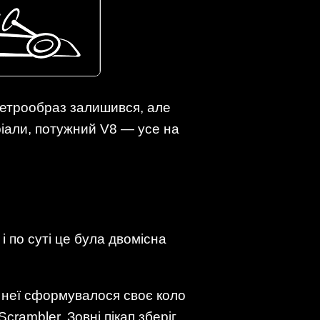
 ретрообраз залишився, але
ріали, потужний V8 — усе на
і по суті це була двомісна
о неї сформувалося своє коло
rambler. Зовні пікап зберіг