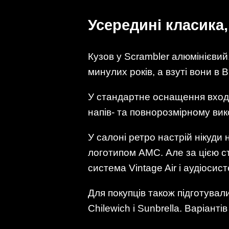
Усередині класика
Кузов у Scrambler алюмінієвий
минулих років, а взуті вони в 
У стандартне оснащення входить
напів- та повнорозмірному вик
У салоні ретро настрій нікуди 
логотипом AMC. Але за цією с
система Vintage Air і аудіосис
Для покупців також підготувал
Chilewich і Sunbrella. Варіант