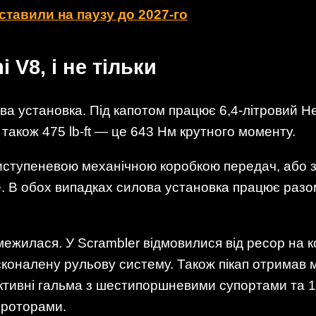
ставили на паузу до 2027-го
 V8, і не тільки
ова установка. Під капотом працює 6,4-літровий He
 а також 475 lb-ft — це 643 Нм крутного моменту.
тиступеневою механічною коробкою передач, або 
. В обох випадках силова установка працює разо
межилася. У Scrambler відмовилися від ресор на 
сконалену рульову систему. Також пікап отримав мо
уктивні гальма з шестипоршневими супортами та 
 роторами.