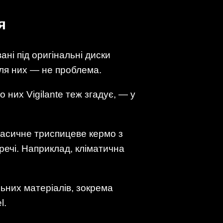
я
ні під оригінальні диски
 для них — не проблема.
 них Vigilante теж згадує, — у
 класичне триспицеве кермо з
ечі. Наприклад, кліматична
льних матеріалів, зокрема
l.