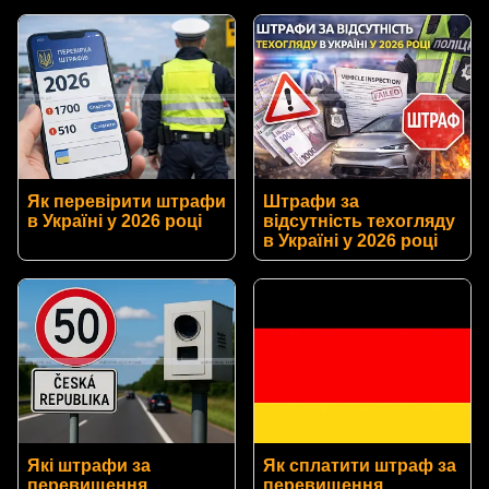
Як перевірити штрафи
Штрафи за
в Україні у 2026 році
відсутність техогляду
в Україні у 2026 році
Які штрафи за
Як сплатити штраф за
перевищення
перевищення