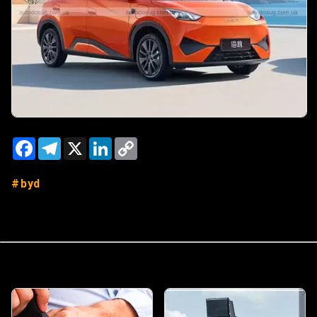
Facebook
Telegram
X
LinkedIn
Copy
Link
byd