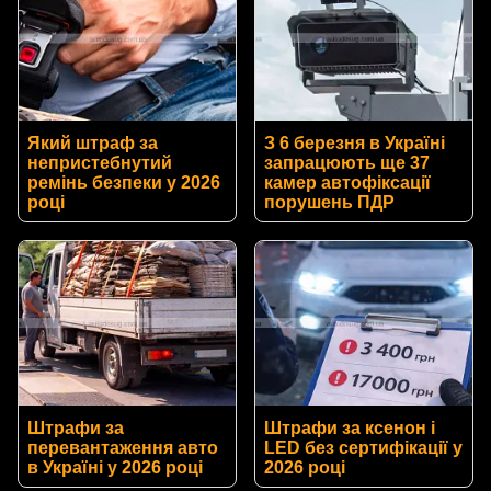
Який штраф за
З 6 березня в Україні
непристебнутий
запрацюють ще 37
ремінь безпеки у 2026
камер автофіксації
році
порушень ПДР
Штрафи за
Штрафи за ксенон і
перевантаження авто
LED без сертифікації у
в Україні у 2026 році
2026 році