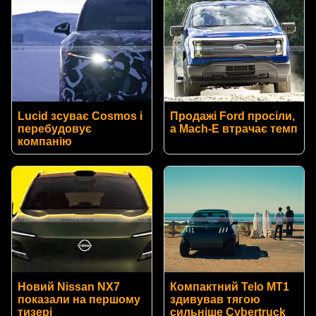
Lucid зсуває Cosmos і
Продажі Ford просіли,
перебудовує
а Mach-E втрачає темп
компанію
Новий Nissan NX7
Компактний Telo MT1
показали на першому
здивував тягою
тизері
сильніше Cybertruck