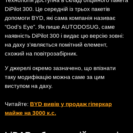
Технологія доступна в складі опційного пакета
DiPilot 300. Це середній із трьох пакетів
допомоги BYD, які сама компанія називає
“God’s Eye”. Як пише AUTODOSUG, саме
наявність DiPilot 300 і видає цю версію зовні:
на даху з’являється помітний елемент,
схожий на повітрозабірник.
У джерелі окремо зазначено, що впізнати
таку модифікацію можна саме за цим
виступом на даху.
Читайте:
BYD вивів у продаж гіперкар
майже на 3000 к.с.