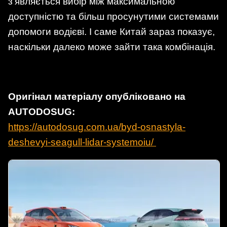
з’являється вибір між максимальною
доступністю та більш просунутими системами
допомоги водієві. І саме Китай зараз показує,
наскільки далеко може зайти така комбінація.
Оригінал матеріалу опубліковано на
AUTODOSUG:
https://autodosug.com.ua/byd-osnastyla-
deshevyi-seagull-lidar-systemoiu/