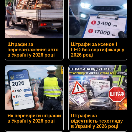
Штрафи за
Штрафи за ксенон і
перевантаження авто
LED без сертифікації у
в Україні у 2026 році
2026 році
Як перевірити штрафи
Штрафи за
в Україні у 2026 році
відсутність техогляду
в Україні у 2026 році