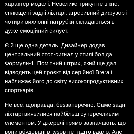
характер моделі. Невелике трикутне вікно,
сплющені задні ліхтарі, агресивний дифузор і
чотири вихлопні патрубки складаються в
дуже емоційний силует.
Є й ще одна деталь. Дизайнер додав
центральний стоп-сигнал у стилі боліда
Формули-1. Помітний штрих, який ще далі
відводить цей проєкт від серійної Brera і
наближає його до світу високопродуктивних
спорткарів.
Не все, щоправда, беззаперечно. Саме задні
ліхтарі виявилися найбільш суперечливим
елементом. У джерелі прямо зазначають, що
вони вбудовані в кузов не надто вдало. Але