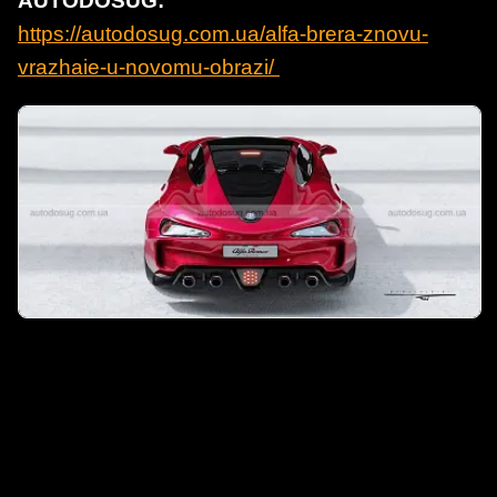
AUTODOSUG:
https://autodosug.com.ua/alfa-brera-znovu-
vrazhaie-u-novomu-obrazi/