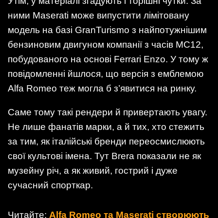
Утім, у матеріалі згадують і торішні чутки. За
ними Maserati може випустити лімітовану
модель на базі GranTurismo з найпотужнішим
бензиновим двигуном компанії з часів MC12,
побудованого на основі Ferrari Enzo. У тому ж
повідомленні йшлося, що версія з емблемою
Alfa Romeo теж могла б з’явитися на ринку.
Саме тому такі рендери й привертають увагу.
Не лише фанатів марки, а й тих, хто стежить
за тим, як італійські бренди переосмислюють
свої культові імена. Тут Brera показали не як
музейну річ, а як живий, гострий і дуже
сучасний спорткар.
Читайте:
Alfa Romeo та Maserati створюють