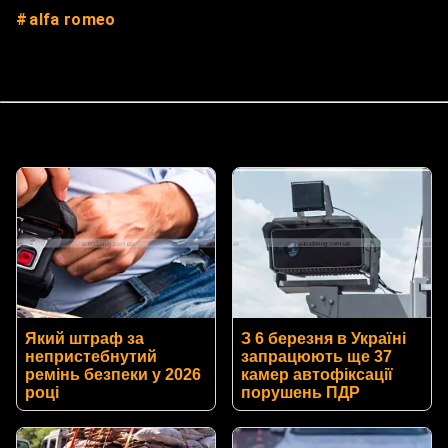
alfa romeo
Який штраф за
З 6 березня в Україні
непристебнутий
запрацюють ще 37
ремінь безпеки у 2026
камер автофіксації
році
порушень ПДР