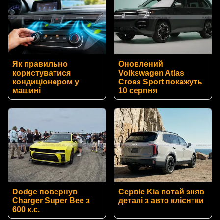
Як правильно
Оновлений
користуватися
Volkswagen Atlas
кондиціонером у
Cross Sport покажуть
машині
10 серпня
Dodge повернув
Сервіс Kia потай зняв
Charger Super Bee з
деталі з авто клієнтки
600 к.с.