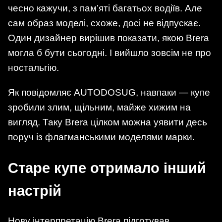
чесно кажучи, з пам’яті багатьох водіїв. Але
сам образ моделі, схоже, досі не відпускає.
Один дизайнер вирішив показати, якою Brera
могла б бути сьогодні. І вийшло зовсім не про
ностальгію.
Як повідомляє AUTODOSUG, навпаки — купе
зробили злим, щільним, майже хижим на
вигляд. Таку Brera цілком можна уявити десь
поруч із флагманськими моделями марки.
Старе купе отримало інший
настрій
Нову інтерпретацію Brera підготував