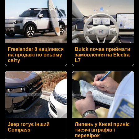
Freelander 8 націлився
Buick почав приймати
на продажі по всьому
замовлення на Electra
світу
L7
Jeep готує інший
Липень у Києві приніс
Compass
тисячі штрафів і
перевірок