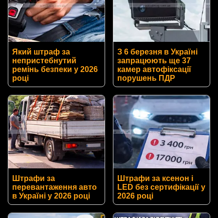
Який штраф за
З 6 березня в Україні
непристебнутий
запрацюють ще 37
ремінь безпеки у 2026
камер автофіксації
році
порушень ПДР
Штрафи за
Штрафи за ксенон і
перевантаження авто
LED без сертифікації у
в Україні у 2026 році
2026 році