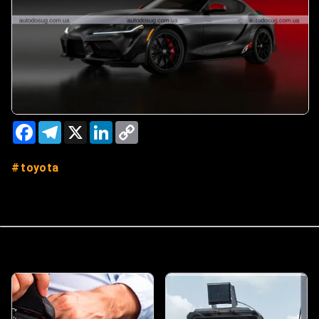
Facebook
Telegram
X
LinkedIn
Copy
Link
toyota