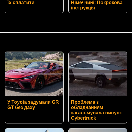
їх сплатити
Німеччині: Покрокова
інструкція
У Toyota задумали GR
Проблема з
GT без даху
обладнанням
загальмувала випуск
Cybertruck