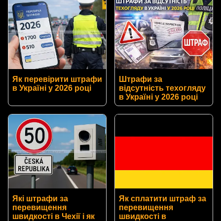
Як перевірити штрафи
Штрафи за
в Україні у 2026 році
відсутність техогляду
в Україні у 2026 році
Які штрафи за
Як сплатити штраф за
перевищення
перевищення
швидкості в Чехії і як
швидкості в