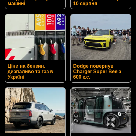
машині
10 серпня
Ціни на бензин,
Dodge повернув
дизпаливо та газ в
Charger Super Bee з
Україні
600 к.с.