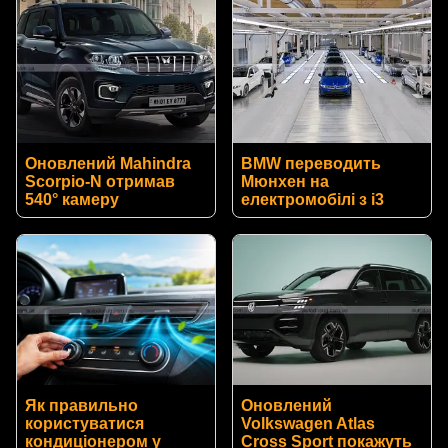
Оновлений Mahindra
BMW переводить
Scorpio-N отримав
Мюнхен на
540° камеру
електромобілі з i3
Як правильно
Оновлений
користуватися
Volkswagen Atlas
кондиціонером у
Cross Sport покажуть