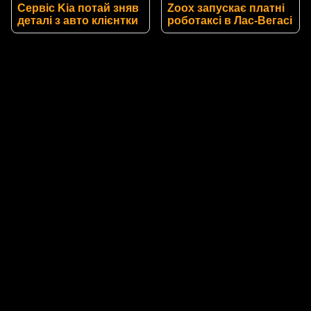
Сервіс Kia потай зняв
Zoox запускає платні
деталі з авто клієнтки
роботаксі в Лас-Вегасі