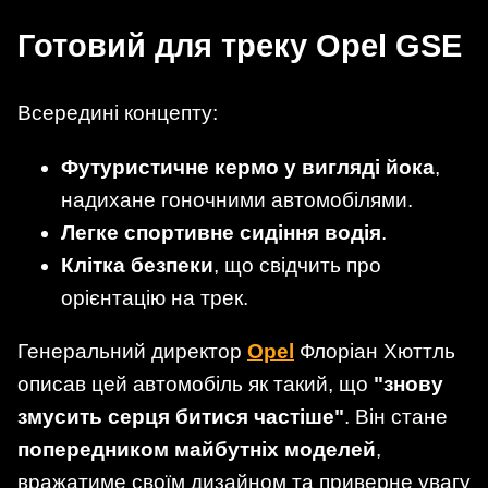
Готовий для треку Opel GSE
Всередині концепту:
Футуристичне кермо у вигляді йока
,
надихане гоночними автомобілями.
Легке спортивне сидіння водія
.
Клітка безпеки
, що свідчить про
орієнтацію на трек.
Генеральний директор
Opel
Флоріан Хюттль
описав цей автомобіль як такий, що
"знову
змусить серця битися частіше"
. Він стане
попередником майбутніх моделей
,
вражатиме своїм дизайном та приверне увагу