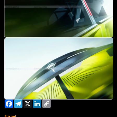
Facebook
Telegram
X
LinkedIn
Copy
Link
opel