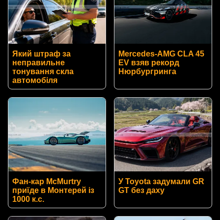
Який штраф за
Mercedes-AMG CLA 45
неправильне
EV взяв рекорд
тонування скла
Нюрбургринга
автомобіля
Фан-кар McMurtry
У Toyota задумали GR
приїде в Монтерей із
GT без даху
1000 к.с.