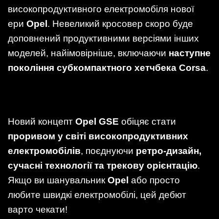
високопродуктивного електромобіля нової
ери
Opel
. Невеликий кросовер скоро буде
доповнений продуктивними версіями інших
моделей, найімовірніше, включаючи
наступне
покоління субкомпактного хетчбека Corsa
.
Новий концепт
Opel GSE
обіцяє стати
проривом у світі високопродуктивних
електромобілів
, поєднуючи
ретро-дизайн,
сучасні технології та трекову орієнтацію
.
Якщо ви шанувальник
Opel
або просто
любите швидкі електромобілі, цей дебют
варто чекати!