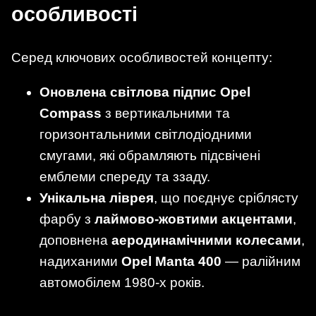
особливості
Серед ключових особливостей концепту:
Оновлена світлова підпис Opel
Compass
з вертикальними та
горизонтальними світлодіодними
смугами, які обрамляють підсвічені
емблеми спереду та ззаду.
Унікальна ліврея
, що поєднує сріблясту
фарбу з
лаймово-жовтими акцентами
,
доповнена
аеродинамічними колесами
,
надиханими
Opel Manta 400
— ралійним
автомобілем 1980-х років.