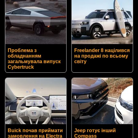
Проблема з
Freelander 8 націлився
обладнанням
на продажі по всьому
загальмувала випуск
світу
Cybertruck
Buick почав приймати
Jeep готує інший
замовлення на Electra
Compass