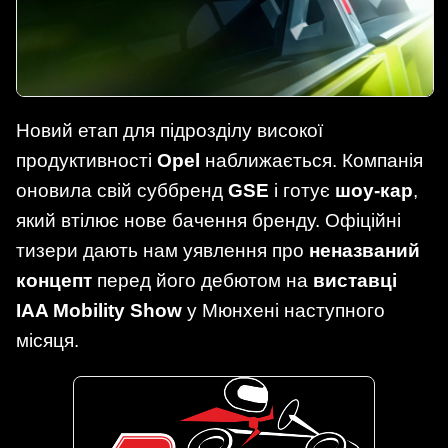
Новий етап для підрозділу високої
продуктивності
Opel
наближається. Компанія
оновила свій суббренд
GSE
і готує
шоу-кар
,
який втілює нове бачення бренду. Офіційні
тизери дають нам уявлення про
неназваний
концепт
перед його дебютом на
виставці
IAA Mobility Show
у Мюнхені наступного
місяця.