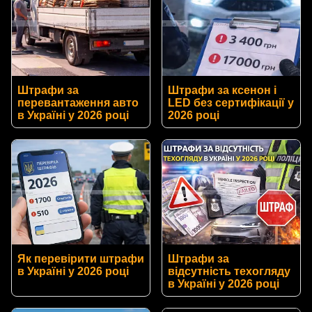
Штрафи за
Штрафи за ксенон і
перевантаження авто
LED без сертифікації у
в Україні у 2026 році
2026 році
Як перевірити штрафи
Штрафи за
в Україні у 2026 році
відсутність техогляду
в Україні у 2026 році