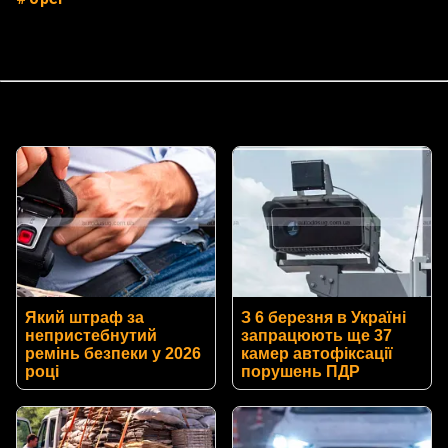
Який штраф за
З 6 березня в Україні
непристебнутий
запрацюють ще 37
ремінь безпеки у 2026
камер автофіксації
році
порушень ПДР