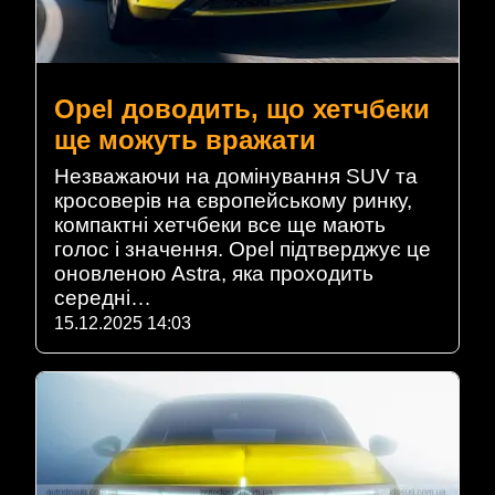
Opel доводить, що хетчбеки
ще можуть вражати
Незважаючи на домінування SUV та
кросоверів на європейському ринку,
компактні хетчбеки все ще мають
голос і значення. Opel підтверджує це
оновленою Astra, яка проходить
середні…
15.12.2025 14:03