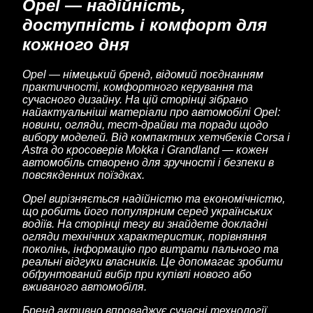
Opel — надійність,
доступність і комфорт для
кожного дня
Opel — німецький бренд, відомий поєднанням
практичності, комфортного керування та
сучасного дизайну. На цій сторінці зібрано
найактуальніші матеріали про автомобілі Opel:
новини, огляди, тест-драйви та поради щодо
вибору моделей. Від компактних хетчбеків Corsa і
Astra до кросоверів Mokka і Grandland — кожен
автомобіль створено для зручності і безпеки в
повсякденних поїздках.
Opel вирізняється надійністю та економічністю,
що робить його популярним серед українських
водіїв. На сторінці тегу ви знайдете докладні
огляди технічних характеристик, порівняння
поколінь, інформацію про витрати пального та
реальні відгуки власників. Це допомагає зробити
обґрунтований вибір при купівлі нового або
вживаного автомобіля.
Бренд активно впроваджує сучасні технології