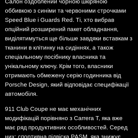
Салон оздоблений чорною шкіряною
оббивкою з синіми та червоними строчками
Speed Blue і Guards Red. Ті, хто вибрав
опційний розширений пакет обладнання,
виділятимуться ще більше завдяки вставкам з
тканини в клітинку на сидіннях, а також
спеціальному посібнику власника та
унікальному ключу. Крім того, власники
отримають обмежену серію годинника від
Porsche Design, який відповідає специфікації
автомобіля.
911 Club Coupe не має механічних
модифікацій порівняно з Carrera T, яка вже
має ряд продуктивних особливостей. Серед
них: спортивна підвіска PASM, яка знижує