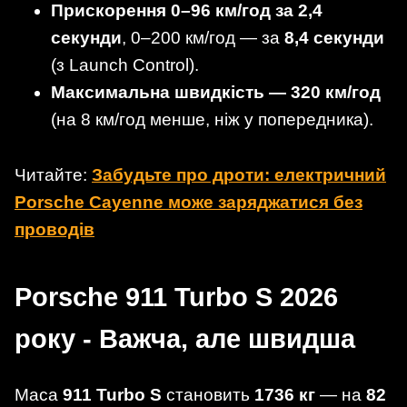
Прискорення 0–96 км/год за 2,4
секунди
, 0–200 км/год — за
8,4 секунди
(з Launch Control).
Максимальна швидкість — 320 км/год
(на 8 км/год менше, ніж у попередника).
Читайте:
Забудьте про дроти: електричний
Porsche Cayenne може заряджатися без
проводів
Porsche 911 Turbo S 2026
року - Важча, але швидша
Маса
911 Turbo S
становить
1736 кг
— на
82