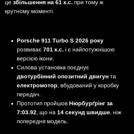
це
збільшення на 61 к.с.
при тому ж
крутному моменті.
Porsche 911 Turbo S 2026 року
розвиває
701 к.с.
і є найпотужнішою
версією ікони.
Силова установка поєднує
двотурбінний опозитний двигун
та
електромотор
, вбудований у коробку
передач.
Прототип пройшов
Нюрбурґрінг за
7:03.92
, що на
14 секунд швидше
, ніж
попередня модель.