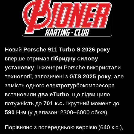
Новий
Porsche 911 Turbo S 2026 року
вперше отримав
гібридну силову
установку
. Інженери Porsche використали
технології, запозичені з
GTS 2025 року
, але
замість одного електротурбокомпресора
встановили
два eTurbo
, що підвищило
потужність до
701 к.с.
і крутний момент до
590 Н·м
(у діапазоні 2300–6000 об/хв).
Порівняно з попередньою версією (640 к.с.),