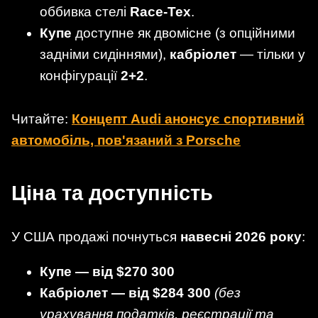
оббивка стелі
Race-Tex
.
Купе
доступне як двомісне (з опційними
задніми сидіннями),
кабріолет
— тільки у
конфігурації
2+2
.
Читайте:
Концепт Audi анонсує спортивний
автомобіль, пов'язаний з Porsche
Ціна та доступність
У США продажі почнуться
навесні 2026 року
:
Купе — від $270 300
Кабріолет — від $284 300
(без
урахування податків, реєстрації та