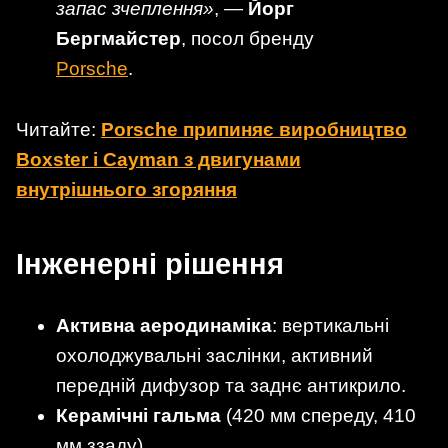
запас зчеплення»
, —
Йорг
Бергмайстер
, посол бренду
Porsche
.
Читайте:
Porsche припиняє виробництво
Boxster і Cayman з двигунами
внутрішнього згоряння
Інженерні рішення
Активна аеродинаміка
: вертикальні
охолоджувальні заслінки, активний
передній дифузор та заднє антикрило.
Керамічні гальма
(420 мм спереду, 410
мм ззаду).