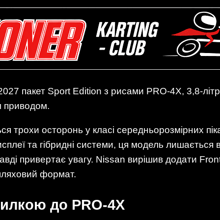
 2027 пакет Sport Edition з рисами PRO-4X, 3,8-лі
м приводом.
ся трохи осторонь у класі середньорозмірних піка
исплеї та гібридні системи, ця модель лишається 
равді привертає увагу. Nissan вирішив додати Fron
шляховий формат.
дсилкою до PRO-4X