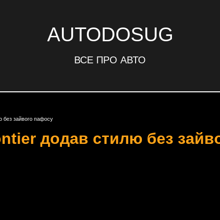
AUTODOSUG
ВСЕ ПРО АВТО
ю без зайвого пафосу
ntier додав стилю без зайв