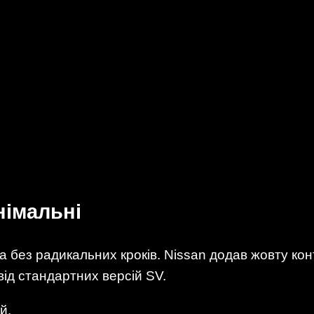
німальні
 без радикальних кроків. Nissan додав жовту кон
від стандартних версій SV.
й.