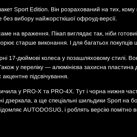
пакет Sport Edition. Він розрахований на тих, ком
 без вибору найжорсткішої офроуд-версії.
 саме на враження. Пікап виглядає так, ніби готов
рює старше виконання. І для багатьох покупців ц
орні 17-дюймові колеса у позашляховому стилі. Во
. Також у переліку — алюмінієва захисна пластина 
 акцентне підсвічування.
зичила у PRO-X та PRO-4X. Тут і чорна нижня час
рні дзеркала, а ще спеціальні шильдики Sport на б
 повідомляє AUTODOSUG, і роблять версію помітно