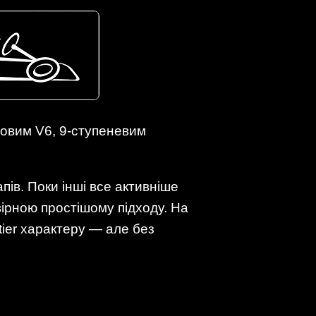
тровим V6, 9-ступеневим
пів. Поки інші все активніше
вірною простішому підходу. На
tier характеру — але без