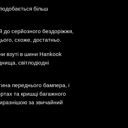
у подобається більш
ий до серйозного бездоріжжя,
ього, схоже, достатньо.
ни взуті в шини Hankook
днища, світлодіодні
тина переднього бампера, і
ортах та кришці багажного
 виразнішою за звичайний