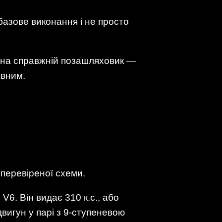
базове виконання і не просто
ль на справжній позашляховик —
овним.
 перевіреної схеми.
V6. Він видає 310 к.с., або
вигун у парі з 9-ступеневою