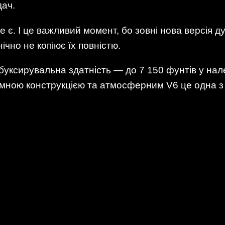
ач.
є. І це важливий момент, бо зовні нова версія д
ічно не копіює їх повністю.
буксирувальна здатність — до 7 150 фунтів у на
рамною конструкцією та атмосферним V6 це одна з