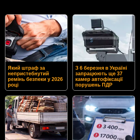
Який штраф за
З 6 березня в Україні
непристебнутий
запрацюють ще 37
ремінь безпеки у 2026
камер автофіксації
році
порушень ПДР