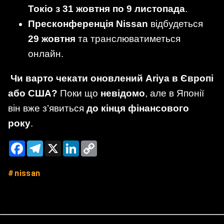
Токіо з 31 жовтня по 9 листопада
.
Пресконференція Nissan
відбудеться
29 жовтня
та транслюватиметься
онлайн.
Чи варто чекати оновлений Ariya в Європі
або США?
Поки що
невідомо
, але в Японії
він вже з’явиться
до кінця фінансового
року
.
Facebook
Telegram
X
LinkedIn
Copy
Link
nissan