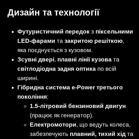
Дизайн та технології
Футуристичний передок
з
піксельними
LED-фарами
та
закритою решіткою
,
яка поєднується з кузовом.
Зсувні двері
,
плавні лінії кузова
та
світлодіодна задня оптика
по всій
ширині.
Гібридна система e-Power третього
покоління
:
1.5-літровий бензиновий двигун
(працює як генератор).
Електромотори
, що ведуть колеса,
забезпечують
плавний, тихий хід
та