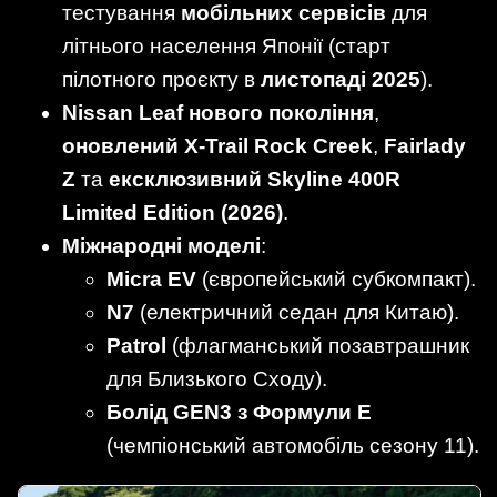
тестування
мобільних сервісів
для
літнього населення Японії (старт
пілотного проєкту в
листопаді 2025
).
Nissan Leaf нового покоління
,
оновлений X-Trail Rock Creek
,
Fairlady
Z
та
ексклюзивний Skyline 400R
Limited Edition (2026)
.
Міжнародні моделі
:
Micra EV
(європейський субкомпакт).
N7
(електричний седан для Китаю).
Patrol
(флагманський позавтрашник
для Близького Сходу).
Болід GEN3 з Формули E
(чемпіонський автомобіль сезону 11).