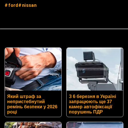
ford
nissan
Який штраф за
З 6 березня в Україні
непристебнутий
запрацюють ще 37
ремінь безпеки у 2026
камер автофіксації
році
порушень ПДР