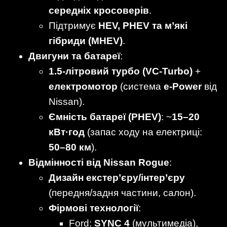
середніх кросоверів
.
Підтримує
HEV, PHEV та м’які
гібриди (MHEV)
.
Двигуни та батареї
:
1.5-літровий турбо (VC-Turbo)
+
електромотор
(система
e-Power
від
Nissan).
Ємність батареї (PHEV)
: ~
15–20
кВт·год
(запас ходу на електриці:
50–80 км
).
Відмінності від Nissan Rogue
:
Дизайн екстер’єру/інтер’єру
(передня/задня частини, салон).
Фірмові технології
:
Ford:
SYNC 4
(мультимедіа),