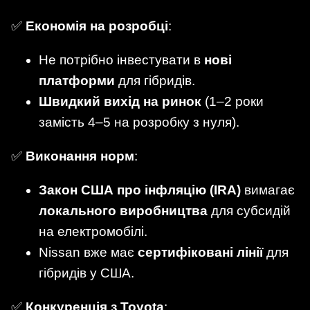
✅
Економія на розробці
:
Не потрібно інвестувати в
нові
платформи
для гібридів.
Швидкий вихід на ринок
(1–2 роки
замість 4–5 на розробку з нуля).
✅
Виконання норм
:
Закон США про інфляцію (IRA)
вимагає
локального виробництва
для субсидій
на електромобілі.
Nissan вже має
сертифіковані лінії
для
гібридів у США.
✅
Конкуренція з Toyota
: