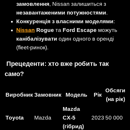
замовлення
, Nissan залишиться з
незавантаженими потужностями
.
Конкуренція з власними моделями
:
Nissan
Rogue
та
Ford Escape
можуть
канібалізувати
один одного в оренді
(fleet-ринок).
Прецеденти: хто вже робить так
само?
Обсяги
Виробник
Замовник
Модель
Рік
(на рік)
Mazda
Toyota
Mazda
CX-5
2023
50 000
(гібрид)