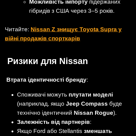
Можливість імпорту
підержаних
гібридів з США через 3–5 років.
Читайте:
Nissan Z знищує Toyota Supra у
війні продажів спорткарів
Ризики для Nissan
Втрата ідентичності бренду
:
Споживачі можуть
плутати моделі
(наприклад, якщо
Jeep Compass
буде
технічно ідентичний
Nissan Rogue
).
Залежність від партнерів
:
Якщо Ford або Stellantis
зменшать