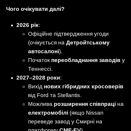
Чого очікувати далі?
2026 рік
:
Офіційне підтвердження угоди
(очікується на
Детройтському
автосалоні
).
Початок
переобладнання заводів
у
Теннессі.
2027–2028 роки
:
Вихід
нових гібридних кросоверів
від Ford та Stellantis.
Можлива
розширення співпраці
на
електромобілі
(якщо Nissan
переведе завод у Смирні на
платформу
CMF-EV
).