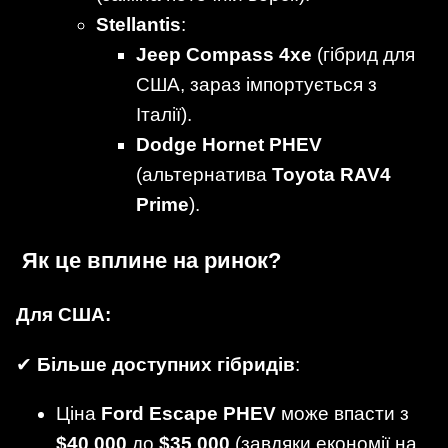
Stellantis
:
Jeep Compass 4xe
(гібрид для
США, зараз імпортується з
Італії).
Dodge Hornet PHEV
(альтернатива
Toyota RAV4
Prime
).
Як це вплине на ринок?
Для США:
✔
Більше доступних гібридів
:
Ціна
Ford Escape PHEV
може впасти з
$40 000
до
$35 000
(завдяки економії на