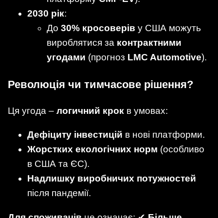
2030 рік
:
До
30% кросоверів
у США можуть
вироблятися за
контрактними
угодами
(прогноз
LMC Automotive
).
Революція чи тимчасове рішення?
Ця угода –
логичний крок
в умовах:
Дефіциту інвестицій
в нові платформи.
Жорстких екологічних норм
(особливо
в США та ЄС).
Надлишку виробничих потужностей
після пандемії.
Для споживачів
це означає: ✔
Більше