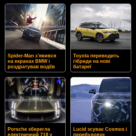
Spider-Man з’явився
Toyota переводить
на екранах BMW і
гібриди на нові
роздратував водіїв
батареї
Porsche зберегла
Lucid зсуває Cosmos і
електричний 718 у
перебудовує