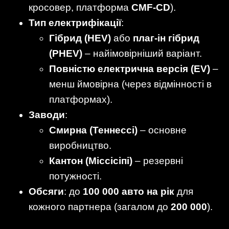
кросовер, платформа
CMF-CD
).
Тип електрифікації
:
Гібрид (HEV)
або
плаг-ін гібрид
(PHEV)
– найімовірніший варіант.
Повністю електрична версія (EV)
–
менш ймовірна (через відмінності в
платформах).
Заводи
:
Смирна (Теннессі)
– основне
виробництво.
Кантон (Міссісіпі)
– резервні
потужності.
Обсяги
: до
100 000 авто на рік
для
кожного партнера (загалом до
200 000
).