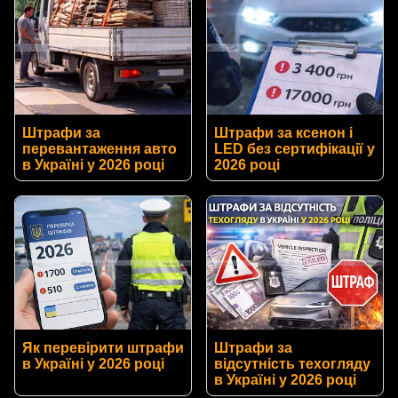
Штрафи за
Штрафи за ксенон і
перевантаження авто
LED без сертифікації у
в Україні у 2026 році
2026 році
Як перевірити штрафи
Штрафи за
в Україні у 2026 році
відсутність техогляду
в Україні у 2026 році