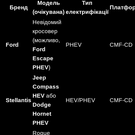
Модель
Тип
Бренд
Платфо
(очікувана)
електрифікації
Невідомий
кросовер
(можливо,
Ford
PHEV
CMF-CD
Ford
Escape
PHEV
)
Jeep
Compass
HEV
або
Stellantis
HEV/PHEV
CMF-CD
Dodge
Hornet
PHEV
Rogue