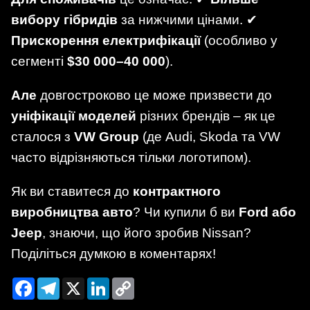
вибору гібридів
за нижчими цінами. ✔
Прискорення електрифікації
(особливо у
сегменті
$30 000–40 000
).
Але
довгостроково це може призвести до
уніфікації моделей
різних брендів – як це
сталося з
VW Group
(де Audi, Skoda та VW
часто відрізняються тільки логотипом).
Як ви ставитеся до
контрактного
виробництва авто
? Чи купили б ви
Ford або
Jeep
, знаючи, що його зробив Nissan?
Поділіться думкою в коментарях!
Facebook
Telegram
X
LinkedIn
Copy
Link