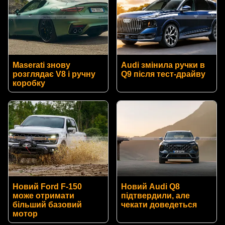
Maserati знову
Audi змінила ручки в
розглядає V8 і ручну
Q9 після тест-драйву
коробку
Новий Ford F-150
Новий Audi Q8
може отримати
підтвердили, але
більший базовий
чекати доведеться
мотор